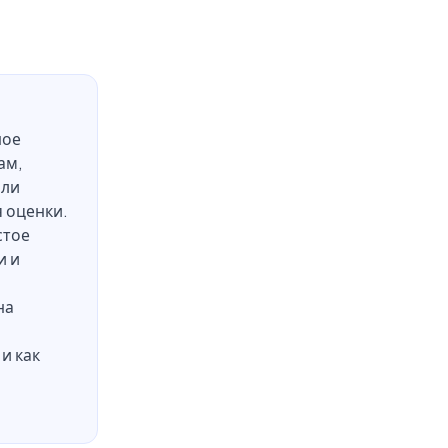
ное
ам,
али
я оценки.
стое
и и
и
на
и как