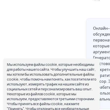
Онлайн-к
обсужде
первонач
которые 
аргумент
Генерато
текстово
Мы используем файлы cookie, которые необходимы
для работы нашего сайта. Чтобы улучшить наш сайт,
конкретн
мы хотели бы использовать дополнительные файлы
потратит
cookie, чтобы помочь нам понять, как посетители его
курсор. 
используют, измерять трафик на нашем сайте из
обрабаты
социальных сетей и персонализировать ваш опыт.
использо
Некоторые из файлов cookie, которые мы
используем, предоставляются третьими сторонами.
остальн
Чтобы принять все файлы cookie, нажмите
"Принять". Чтобы отклонить все необязательные