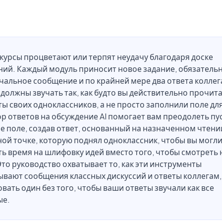
урсы процветают или терпят неудачу благодаря доске
ний. Каждый модуль приносит новое задание, обязатель
альное сообщение и по крайней мере два ответа коллег
должны звучать так, как будто вы действительно прочит
ы своих одноклассников, а не просто заполнили поле дл
р ответов на обсуждение AI помогает вам преодолеть пу
е поле, создав ответ, основанный на назначенном чтени
ой точке, которую поднял одноклассник, чтобы вы могл
ь время на шлифовку идей вместо того, чтобы смотреть 
Это руководство охватывает то, как эти инструменты
вают сообщения классных дискуссий и ответы коллегам, 
вать один без того, чтобы ваши ответы звучали как все
ые.