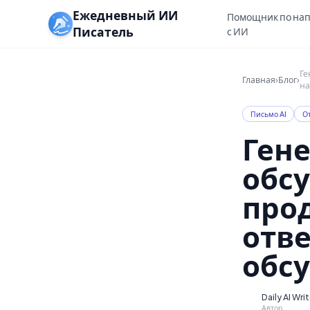
Ежедневный ИИ
Помощник по на
Писатель
с ИИ
Ге
Главная
›
Блог
›
на
Письмо AI
От
Гене
обсу
про
отве
обс
Daily AI Wri
D
Автор