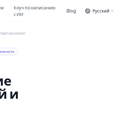
ам
Коуч по написанию
Blog
Русский
с ИИ
тветов коллег
ельность
ие
й и