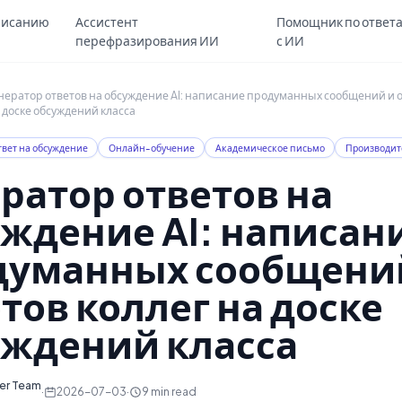
Skip to main content
писанию
Ассистент
Помощник по ответ
перефразирования ИИ
с ИИ
нератор ответов на обсуждение AI: написание продуманных сообщений и о
 доске обсуждений класса
вет на обсуждение
Онлайн-обучение
Академическое письмо
Производит
ратор ответов на
ждение AI: написан
думанных сообщени
тов коллег на доске
уждений класса
ter Team
·
2026-07-03
·
9
min read