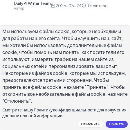
Daily AI Writer Team
D
2026-05-24
10
min read
Автор
Мы используем файлы cookie, которые необходимы
для работы нашего сайта. Чтобы улучшить наш сайт,
Генератор ответов AI — это инструмент
мы хотели бы использовать дополнительные файлы
cookie, чтобы помочь нам понять, как посетители его
письма, который читает входящее сообщение
используют, измерять трафик на нашем сайте из
и создает контекстно-подходящий ответ на
социальных сетей и персонализировать ваш опыт.
основе содержания, тона и намерения
Некоторые из файлов cookie, которые мы используем,
отправленного сообщения. Отвечаете ли вы
предоставляются третьими сторонами. Чтобы
на жалобу клиента, цепочку электронных
принять все файлы cookie, нажмите "Принять". Чтобы
писем, комментарий в социальных сетях или
отклонить все необязательные файлы cookie, нажмите
сообщение в LinkedIn, задача одна и та же:
"Отклонить".
ответ должен казаться специфичным для того,
Смотрите нашу
Политику конфиденциальности
для получения
что человек действительно написал. Эта
дополнительной информации
специфичность — именно то место, где
Отклонить
Принять
генератор ответов AI проявляет свою