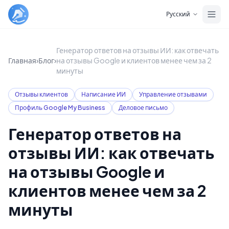
Skip to main content
Русский
Генератор ответов на отзывы ИИ: как отвечать
Главная
›
Блог
›
на отзывы Google и клиентов менее чем за 2
минуты
Отзывы клиентов
Написание ИИ
Управление отзывами
Профиль Google My Business
Деловое письмо
Генератор ответов на
отзывы ИИ: как отвечать
на отзывы Google и
клиентов менее чем за 2
минуты