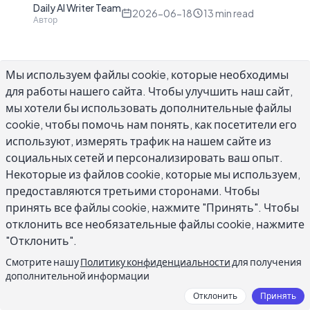
Daily AI Writer Team
D
2026-06-18
13
min read
Автор
Мы используем файлы cookie, которые необходимы
для работы нашего сайта. Чтобы улучшить наш сайт,
Ответы на отзывы клиентов требуют
мы хотели бы использовать дополнительные файлы
cookie, чтобы помочь нам понять, как посетители его
реального времени, и большинство
используют, измерять трафик на нашем сайте из
владельцев бизнеса отстают в течение
социальных сетей и персонализировать ваш опыт.
нескольких недель после открытия своего
Некоторые из файлов cookie, которые мы используем,
профиля Google Business. Генератор ответов
предоставляются третьими сторонами. Чтобы
на отзывы ИИ сокращает каждый ответ с двух-
принять все файлы cookie, нажмите "Принять". Чтобы
пяти минут менее чем на тридцать секунд,
отклонить все необязательные файлы cookie, нажмите
читая конкретный полученный отзыв и
"Отклонить".
создавая адаптированный черновик вместо
Смотрите нашу
Политику конфиденциальности
для получения
общего шаблона. В этом руководстве
дополнительной информации
показано, как его эффективно использовать:
Отклонить
Принять
что включать в подсказки, как обрабатывать