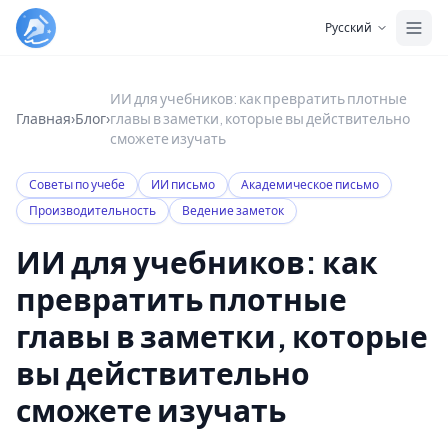
Skip to main content
Русский
ИИ для учебников: как превратить плотные
Главная
›
Блог
›
главы в заметки, которые вы действительно
сможете изучать
Советы по учебе
ИИ письмо
Академическое письмо
Производительность
Ведение заметок
ИИ для учебников: как
превратить плотные
главы в заметки, которые
вы действительно
сможете изучать