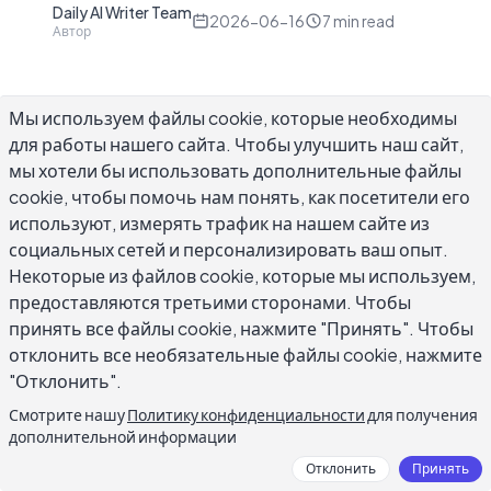
Daily AI Writer Team
D
2026-06-16
7
min read
Автор
Мы используем файлы cookie, которые необходимы
для работы нашего сайта. Чтобы улучшить наш сайт,
ИИ для учебников — это инструмент, который
мы хотели бы использовать дополнительные файлы
cookie, чтобы помочь нам понять, как посетители его
обрабатывает текст из главы учебника,
используют, измерять трафик на нашем сайте из
раздела или целого блока и создает сжатый
социальных сетей и персонализировать ваш опыт.
организованный результат: сводки ключевых
Некоторые из файлов cookie, которые мы используем,
концепций, обзоры глав, списки определений
предоставляются третьими сторонами. Чтобы
или структурированные планы. Модели,
принять все файлы cookie, нажмите "Принять". Чтобы
лежащие в основе этих инструментов,
отклонить все необязательные файлы cookie, нажмите
распознают закономерности, общие для
"Отклонить".
академического письма, включая введение
Смотрите нашу
Политику конфиденциальности
для получения
концепций, практические примеры, сводные
дополнительной информации
блоки и контрольные вопросы. Для студентов,
Отклонить
Принять
работающих через сотни страниц