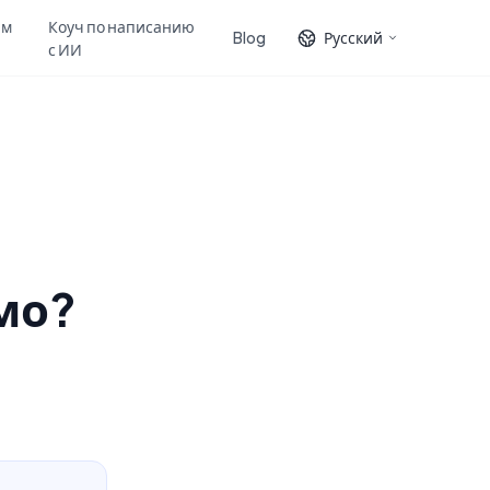
ам
Коуч по написанию
Blog
Русский
с ИИ
мо?