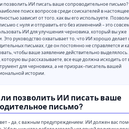
и позволить ИИ писать ваше сопроводительное письмо?
наиболее поиск вопросов среди соискателей в настоящее
лностью зависит от того, как вы его используете. Позвол
письмо с нуля и отправить его без изменений - это совсе
ользовать ИИ для улучшения черновика, который вы уже
. Это руководство охватывает то, что ИИ хорошо делает 
ительных письмах, где он постоянно не справляется и ка
вать, чтобы ваше заявление действительно выделялось.
 которую вы рассказываете, все еще должна исходить от 
струмент для черновика, а не призрак-писатель вашей
иональной истории.
ли позволить ИИ писать ваше
одительное письмо?
вет - да, с важным предупреждением: ИИ должен вас помо
с. У большинства работодателей нет явной политики про