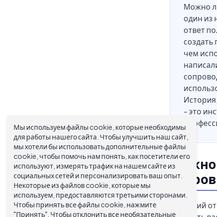
Можно л
один из 
ответ по
создать 
чем исп
написали
сопровод
использо
История,
- это ин
професс
Мы используем файлы cookie, которые необходимы
для работы нашего сайта. Чтобы улучшить наш сайт,
мы хотели бы использовать дополнительные файлы
cookie, чтобы помочь нам понять, как посетители его
Можно 
используют, измерять трафик на нашем сайте из
социальных сетей и персонализировать ваш опыт.
сопров
Некоторые из файлов cookie, которые мы
используем, предоставляются третьими сторонами.
Чтобы принять все файлы cookie, нажмите
Короткий от
"Принять". Чтобы отклонить все необязательные
заменять ва