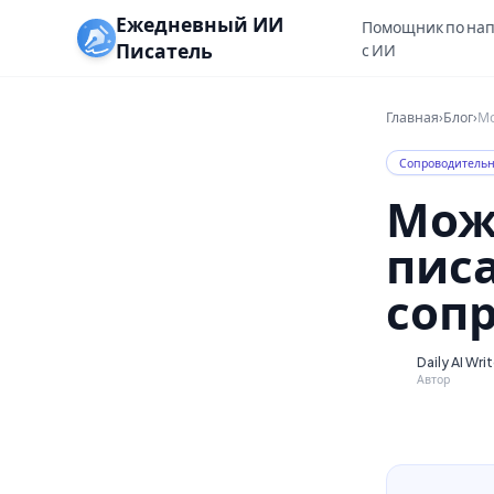
Ежедневный ИИ
Помощник по на
Писатель
с ИИ
Главная
›
Блог
›
Мо
Сопроводительн
Мож
пис
соп
Daily AI Wri
D
Автор