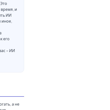
 Это
 время, и
ить ИИ
м иное,
в
к его
вас – ИИ
гать, а не
тив