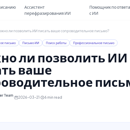
Skip to main content
писанию
Ассистент
Помощник по ответ
перефразирования ИИ
с ИИ
жно ли позволить ИИ писать ваше сопроводительное письмо?
ое письмо
Письмо ИИ
Поиск работы
Профессиональное письмо
но ли позволить ИИ
ать ваше
роводительное пись
ter Team
·
2026-03-21
·
6
min read