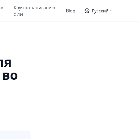
ам
Коуч по написанию
Blog
Русский
с ИИ
ля
 во