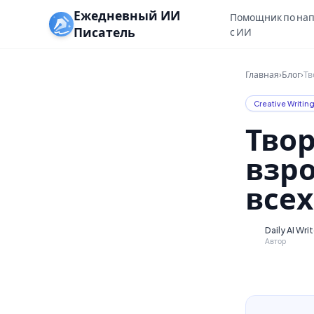
Ежедневный ИИ
Помощник по на
Писатель
с ИИ
Главная
›
Блог
›
Тв
Creative Writin
Твор
взро
все
Daily AI Wri
D
Автор