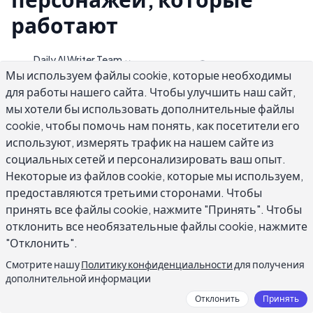
работают
Daily AI Writer Team
D
2026-06-04
10
min read
Автор
Мы используем файлы cookie, которые необходимы
для работы нашего сайта. Чтобы улучшить наш сайт,
мы хотели бы использовать дополнительные файлы
cookie, чтобы помочь нам понять, как посетители его
используют, измерять трафик на нашем сайте из
социальных сетей и персонализировать ваш опыт.
Большинство советов по написанию
Некоторые из файлов cookie, которые мы используем,
художественной литературы сосредоточены
предоставляются третьими сторонами. Чтобы
на общей картине: развивайте свой стиль,
принять все файлы cookie, нажмите "Принять". Чтобы
найдите свою историю, пишите каждый день.
отклонить все необязательные файлы cookie, нажмите
Это важно, но это не помогает вам исправить
"Отклонить".
абзац, который не работает прямо сейчас. В
Смотрите нашу
Политику конфиденциальности
для получения
этом руководстве описаны практические
дополнительной информации
методы создания художественной
Отклонить
Принять
литературы, которые делают историю