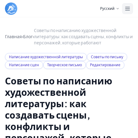
Skip to main content
Русский
Советы по написанию художественной
Главная
›
Блог
›
литературы: как создавать сцены, конфликты и
персонажей, которые работают
Написание художественной литературы
Советы по письму
Написание сцен
Творческое письмо
Редактирование
Советы по написанию
художественной
литературы: как
создавать сцены,
конфликты и
персонажей, которые