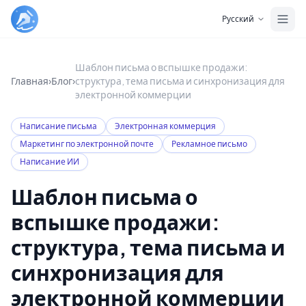
Skip to main content
Русский
Шаблон письма о вспышке продажи:
Главная
›
Блог
›
структура, тема письма и синхронизация для
электронной коммерции
Написание письма
Электронная коммерция
Маркетинг по электронной почте
Рекламное письмо
Написание ИИ
Шаблон письма о
вспышке продажи:
структура, тема письма и
синхронизация для
электронной коммерции