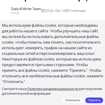
Daily AI Writer Team
D
2026-06-13
11
min read
Автор
Мы используем файлы cookie, которые необходимы
для работы нашего сайта. Чтобы улучшить наш сайт,
мы хотели бы использовать дополнительные файлы
cookie, чтобы помочь нам понять, как посетители его
Шаблон письма о вспышке продажи дает
используют, измерять трафик на нашем сайте из
командам электронной коммерции
социальных сетей и персонализировать ваш опыт.
проверенную структуру для объявления
Некоторые из файлов cookie, которые мы используем,
скидок с ограничением по времени, создания
предоставляются третьими сторонами. Чтобы
срочности и продвижения подписчиков к
принять все файлы cookie, нажмите "Принять". Чтобы
одному действию до закрытия окна. Вспышка
отклонить все необязательные файлы cookie, нажмите
продажи сжимает весь цикл принятия
"Отклонить".
решений клиентом в часы, что означает, что
Смотрите нашу
Политику конфиденциальности
для получения
ваше письмо должно делать то, что обычное
дополнительной информации
рекламное сообщение не делает: четко
Отклонить
Принять
установить сделку, установить жесткий срок и