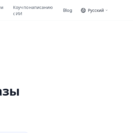
ам
Коуч по написанию
Blog
Русский
с ИИ
азы