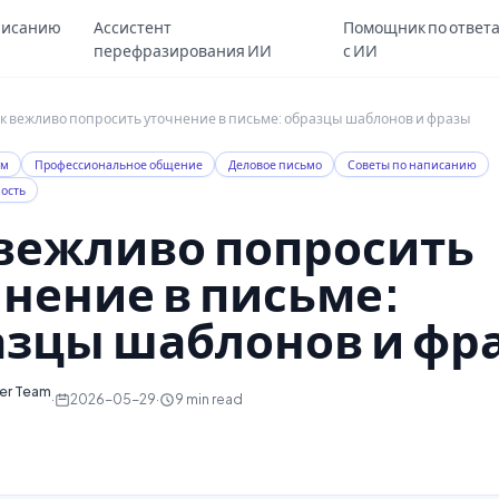
Skip to main content
писанию
Ассистент
Помощник по ответ
перефразирования ИИ
с ИИ
к вежливо попросить уточнение в письме: образцы шаблонов и фразы
ем
Профессиональное общение
Деловое письмо
Советы по написанию
ость
 вежливо попросить
нение в письме:
азцы шаблонов и фр
ter Team
·
2026-05-29
·
9
min read