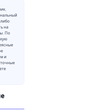
ик,
иональный
 либо
ь на
ы. По
охую
еясные
ое
м и
т точные
ете
не