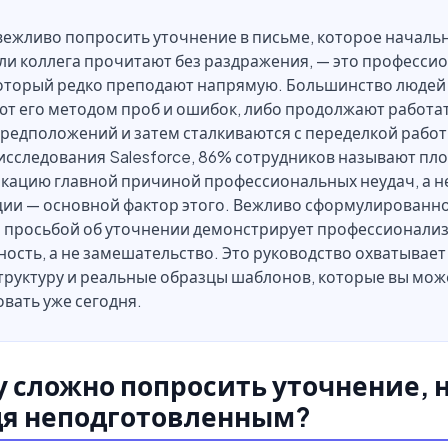
ежливо попросить уточнение в письме, которое начальн
ли коллега прочитают без раздражения, — это професс
который редко преподают напрямую. Большинство людей
т его методом проб и ошибок, либо продолжают работат
редположений и затем сталкиваются с переделкой работ
исследования Salesforce, 86% сотрудников называют пл
кацию главной причиной профессиональных неудач, а н
ции — основной фактор этого. Вежливо сформулированн
с просьбой об уточнении демонстрирует профессионализ
ость, а не замешательство. Это руководство охватывае
труктуру и реальные образцы шаблонов, которые вы мож
вать уже сегодня.
 сложно попросить уточнение, 
дя неподготовленным?