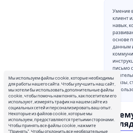
Умение в
клиент и
навык, 
развиваю
основе п
данным 
коммуни
инструк
письмо 
тщательн
Мы используем файлы cookie, которые необходимы
фразы, с
для работы нашего сайта. Чтобы улучшить наш сайт,
использо
мы хотели бы использовать дополнительные файлы
cookie, чтобы помочь нам понять, как посетители его
используют, измерять трафик на нашем сайте из
социальных сетей и персонализировать ваш опыт.
Почему
Некоторые из файлов cookie, которые мы
используем, предоставляются третьими сторонами.
выгля
Чтобы принять все файлы cookie, нажмите
"Принять". Чтобы отклонить все необязательные