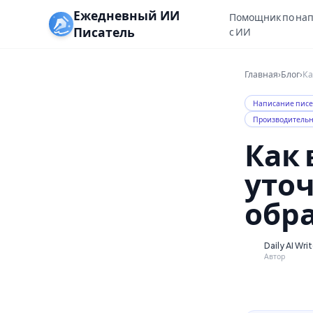
Ежедневный ИИ
Помощник по на
Писатель
с ИИ
Главная
›
Блог
›
Ка
Написание пис
Производительн
Как
уточ
обр
Daily AI Wri
D
Автор