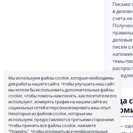
Письмо 
в делов
счета не
Получени
правиль
деловые
писем о 
напомин
темы пис
распрос
замедля
Мы используем файлы cookie, которые необходимы
для работы нашего сайта. Чтобы улучшить наш сайт,
мы хотели бы использовать дополнительные файлы
cookie, чтобы помочь нам понять, как посетители его
Когда 
используют, измерять трафик на нашем сайте из
социальных сетей и персонализировать ваш опыт.
напоми
Некоторые из файлов cookie, которые мы
используем, предоставляются третьими сторонами.
Чтобы принять все файлы cookie, нажмите
Время — одн
"Принять". Чтобы отклонить все необязательные
отправить с