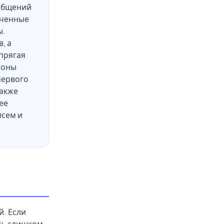
ообщений
оченные
ы.
, а
прягая
лоны
первого
также
ее
исем и
й. Если
ть слишком