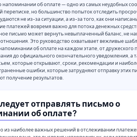
о напоминании об оплате — одно из самых неудобных с
ой переписке, но большинство попыток отследить проср
 удаются не из-за ситуации, а из-за того, как они написан
е платежей вовремя важно для потока денежных средств
ное письмо может вернуть невыплаченный баланс, не на
 отношения. Это руководство охватывает вежливые шаб
напоминании об оплате на каждом этапе, от дружеского 
ания до официального окончательного уведомления, а 
ьем, которые открывают, сроки, рекомендации и наибол
траненные ошибки, которые затрудняют отправку этих п
ют получение результатов.
следует отправлять письмо о
нании об оплате?
о из наиболее важных решений в отслеживании платеже
лишком рано, это выглядит нетерпеливым; если отправи