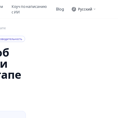
ам
Коуч по написанию
Blog
Русский
с ИИ
тапе
зводительность
об
 и
тапе