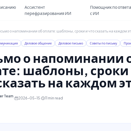
Skip to main content
писанию
Ассистент
Помощник по ответ
перефразирования ИИ
с ИИ
сьмо о напоминании об оплате: шаблоны, сроки и что сказать на каждом э
ммуникация
Деловое общение
Деловое письмо
Советы по письму
Прои
ьмо о напоминании 
те: шаблоны, сроки
сказать на каждом э
ter Team
·
2026-05-15
·
11
min read