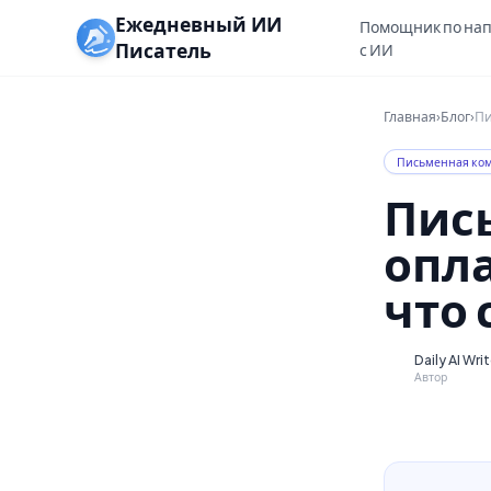
Ежедневный ИИ
Помощник по на
Писатель
с ИИ
Главная
›
Блог
›
Пи
Письменная ко
Пис
опла
что 
Daily AI Wri
D
Автор