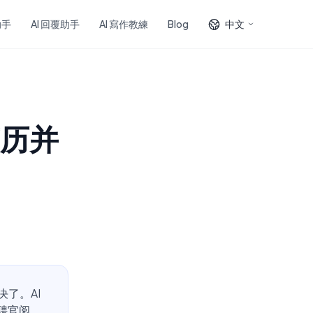
助手
AI 回覆助手
AI 寫作教練
Blog
中文
简历并
了。AI
聘官阅