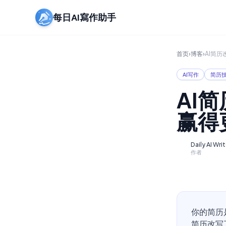
每日AI寫作助手
首页
›
博客
›
AI简
AI写作
简历
AI
赢得
Daily AI Wri
D
作者
你的简历
简历改写