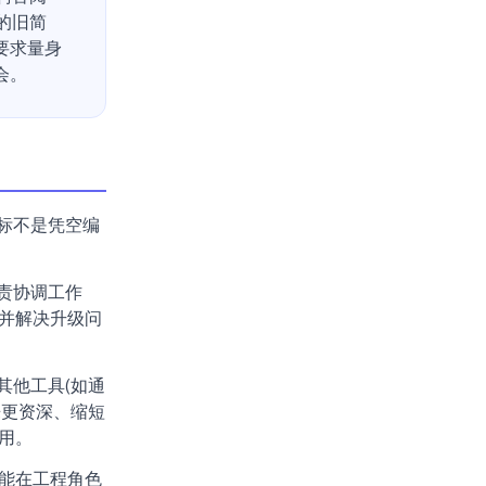
的旧简
要求量身
会。
标不是凭空编
责协调工作
并解决升级问
其他工具(如通
来更资深、缩短
用。
能在工程角色