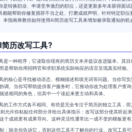
你是转换职业、申请竞争激烈的职位，还是更新多年未获得面试
工具都能帮助你修复措辞不当之处、打磨成就声明、针对特定职位
。本指南将教你如何使用AI简历改写工具来增加被录取通知的机
I简历改写工具?
工具是一种程序，它读取你现有的简历文本并提议改进版本。其目
而是帮助你用招聘官和求职系统实际响应的语言呈现真实经验。
工具的核心是寻找被动语态、模糊描述和填充词等问题。当你写负
协调。当你写帮助提供客户服务时，它推动你改为处理客户查询
描述相同的角色，但其中一个读起来更主动和具体。
工具的工作方式各不相同。有些是完全专注于简历的独立工具，而
手)则允许你粘贴任何部分并给出具体指示：改写这部分使其听起
这个成就更有成果导向。这种灵活性通常比一成不变的模板更有
制：除非你告诉它，否则这些工具不了解你的行业。改写工具可