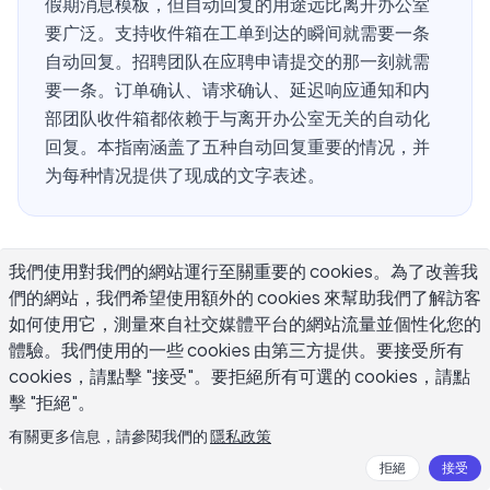
假期消息模板，但自动回复的用途远比离开办公室
要广泛。支持收件箱在工单到达的瞬间就需要一条
自动回复。招聘团队在应聘申请提交的那一刻就需
要一条。订单确认、请求确认、延迟响应通知和内
部团队收件箱都依赖于与离开办公室无关的自动化
回复。本指南涵盖了五种自动回复重要的情况，并
为每种情况提供了现成的文字表述。
什么样的自动回复邮件示例才是好的？
我們使用對我們的網站運行至關重要的 cookies。為了改善我
們的網站，我們希望使用額外的 cookies 來幫助我們了解訪客
如何使用它，測量來自社交媒體平台的網站流量並個性化您的
自动回复邮件只有在阅读者能立即理解两件事时才能发挥作
體驗。我們使用的一些 cookies 由第三方提供。要接受所有
用：他们的邮件确实已经到达，以及接下来会发生什么。其
cookies，請點擊 "接受"。要拒絕所有可選的 cookies，請點
他一切都是次要的。
擊 "拒絕"。
这听起来很简单，但令人惊讶的是，许多自动回复恰恰在这
有關更多信息，請參閱我們的
隱私政策
一点上失败了。它们用模糊的措辞确认收到，完全跳过时间
拒絕
接受