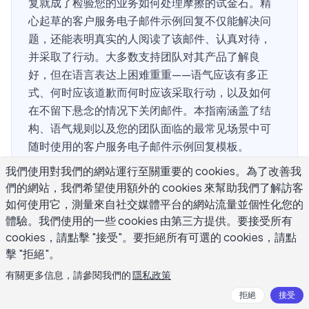
复就成了检验您的业务如何处理摩擦的试金石。精
心起草的客户服务电子邮件示例回复不仅能解决问
题，还能表明真实的人阅读了该邮件、认真对待，
并采取了行动。大多数支持团队对其产品了解良
好，但在语言表达上困难重重——语气应该有多正
式、何时应该道歉而何时应该采取行动，以及如何
在不留下悬念的情况下关闭邮件。本指南涵盖了结
构、语气规则以及您的团队面临的最常见场景中可
随时使用的客户服务电子邮件示例回复模板。
我們使用對我們的網站運行至關重要的 cookies。為了改善我
們的網站，我們希望使用額外的 cookies 來幫助我們了解訪客
什么使客户服务电子邮件示例回复有
如何使用它，測量來自社交媒體平台的網站流量並個性化您的
體驗。我們使用的一些 cookies 由第三方提供。要接受所有
效？
cookies，請點擊 "接受"。要拒絕所有可選的 cookies，請點
擊 "拒絕"。
最佳的客户服务电子邮件示例回复遵循四部分结构：承认具
有關更多信息，請參閱我們的
隱私政策
体问题、表达适当的同情、说明您正在采取的行动，以及告
拒絕
接受
诉客户接下来会发生什么。这个顺序之所以有效，是因为它