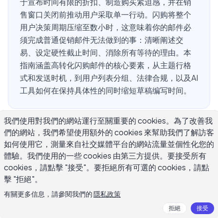
于宣布时间有限的折扣、制造购买紧迫感，并在销
售窗口关闭前推动用户采取单一行动。闪购将整个
用户决策周期压缩至数小时，这意味着你的邮件必
须完成普通促销邮件无法做到的事：清晰阐述交
易、设定硬性截止时间、消除所有等待的理由。本
指南涵盖高转化闪购邮件的核心要素，从主题行格
式和发送时机，到用户列表分组、法律合规，以及AI
工具如何在保持具体性的同时缩短草稿编写时间。
我們使用對我們的網站運行至關重要的 cookies。為了改善我
高效闪购邮件模板应该包含哪些要素来
們的網站，我們希望使用額外的 cookies 來幫助我們了解訪客
如何使用它，測量來自社交媒體平台的網站流量並個性化您的
驱动即时转化？
體驗。我們使用的一些 cookies 由第三方提供。要接受所有
cookies，請點擊 "接受"。要拒絕所有可選的 cookies，請點
闪购邮件模板与标准促销通讯在一个关键方面存在差异：每
擊 "拒絕"。
个要素都指向单一决策。没有辅助CTA按钮、没有产品走马
有關更多信息，請參閱我們的
隱私政策
灯、也没有博客文章链接。邮件的任务是传达交易信息、确
拒絕
接受
立截止时间，并促使读者点击一次。