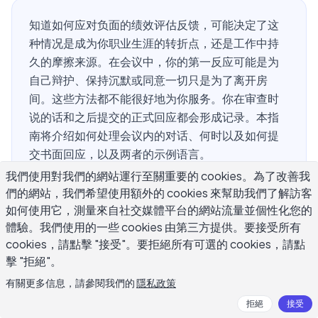
知道如何应对负面的绩效评估反馈，可能决定了这
种情况是成为你职业生涯的转折点，还是工作中持
久的摩擦来源。在会议中，你的第一反应可能是为
自己辩护、保持沉默或同意一切只是为了离开房
间。这些方法都不能很好地为你服务。你在审查时
说的话和之后提交的正式回应都会形成记录。本指
南将介绍如何处理会议内的对话、何时以及如何提
交书面回应，以及两者的示例语言。
我們使用對我們的網站運行至關重要的 cookies。為了改善我
們的網站，我們希望使用額外的 cookies 來幫助我們了解訪客
如何使用它，測量來自社交媒體平台的網站流量並個性化您的
负面绩效评估究竟意味着什么？
體驗。我們使用的一些 cookies 由第三方提供。要接受所有
cookies，請點擊 "接受"。要拒絕所有可選的 cookies，請點
低于预期的绩效评估涵盖了各种情况，了解你所处的情况会
擊 "拒絕"。
改变你的回应方式。经理指出真正的技能差距、经理根据不
有關更多信息，請參閱我們的
隱私政策
完整信息做出不准确的评估，以及经理设定了在年中改变的
拒絕
接受
目标，这些之间有真实的区别。这三种情况都可能导致负面