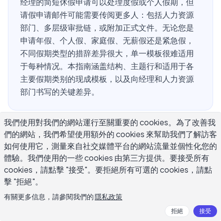
经理的简短休假申请可以处理度假或个人假期，但
请假申请邮件可能需要传阅更多人：包括人力资源
部门、多层级审批链，或附加正式文件。无论您是
申请年假、个人假、家庭假、无薪假还是紧急假，
不同假期类型的措辞差异很大，单一模板很难适用
于每种情况。本指南涵盖结构、主题行和适用于各
主要假期类别的现成模板，以及向经理和人力资源
部门书写的关键差异。
我們使用對我們的網站運行至關重要的 cookies。為了改善我
请假申请邮件与休假申请邮件有什么区
們的網站，我們希望使用額外的 cookies 來幫助我們了解訪客
如何使用它，測量來自社交媒體平台的網站流量並個性化您的
别？
體驗。我們使用的一些 cookies 由第三方提供。要接受所有
cookies，請點擊 "接受"。要拒絕所有可選的 cookies，請點
大多数人将「请假申请邮件」和「休假申请邮件」作为可互
擊 "拒絕"。
换的术语使用，但在专业环境中它们涵盖不同的情况。休假
有關更多信息，請參閱我們的
隱私政策
申请通常处理短期、常规的缺勤：度假、带薪休假日或个人
拒絕
接受
预约。请假申请邮件通常指需要更长时间、更正式，或涉及