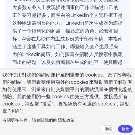
大多数专业人士发现描述同事的工作比描述自己的
工作要容易得多，而空白的LinkedIn个人资料框正是
这种困难最明显的地方。LinkedIn简历生成器为您提
供了一个结构化的起点：描述您的角色、经验和目
标，AI会在几秒钟内生成多份关于部分草稿。本指南
涵盖了这些工具如何工作、哪些输入会产生最强有
力的LinkedIn简历、如何撰写在招聘人员搜索中脱颖
而出的标题，以及如何编辑AI生成的内容，使其听起
来真的像您。
我們使用對我們的網站運行至關重要的 cookies。為了改善我
們的網站，我們希望使用額外的 cookies 來幫助我們了解訪客
如何使用它，測量來自社交媒體平台的網站流量並個性化您的
什么是LinkedIn简历生成器，它可以写
體驗。我們使用的一些 cookies 由第三方提供。要接受所有
cookies，請點擊 "接受"。要拒絕所有可選的 cookies，請點
什么？
擊 "拒絕"。
有關更多信息，請參閱我們的
隱私政策
LinkedIn简历生成器是一个写作工具，根据您的职业详情和
拒絕
接受
目标生成关于部分、标题和个人资料摘要。与一般的写作助