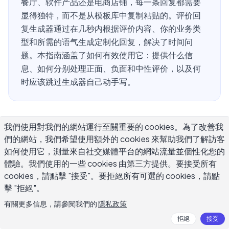
餐厅、软件产品还是电商店铺，每一条回复都需要
显得独特，而不是从模板库中复制粘贴的。评价回
复生成器通过在几秒内根据评价内容、你的业务类
型和所需的语气生成定制化回复，解决了时间问
题。本指南涵盖了如何有效使用它：提供什么信
息、如何分别处理正面、负面和中性评价，以及何
时应该跳过生成器自己动手写。
什么是评价回复生成器，它如何工作
我們使用對我們的網站運行至關重要的 cookies。為了改善我
們的網站，我們希望使用額外的 cookies 來幫助我們了解訪客
的？
如何使用它，測量來自社交媒體平台的網站流量並個性化您的
體驗。我們使用的一些 cookies 由第三方提供。要接受所有
评价回复生成器是一款写作工具，可以读取顾客评价并输出
cookies，請點擊 "接受"。要拒絕所有可選的 cookies，請點
语境恰当的回复。你提供评价文本、企业或产品名称，以及
擊 "拒絕"。
可选的星级评分或关于特定问题的备注。该工具在几秒内生
有關更多信息，請參閱我們的
隱私政策
成一份草稿——你可以直接编辑后发布到谷歌、Yelp、猫途
拒絕
接受
鹰、亚马逊或任何其他评价平台。