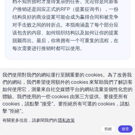
档不知所措时才显得复杂的任务。无论你是向新客
户推销还是回应正式的RFP（提案征询书），一份
结构良好的商业提案可能会成为赢得合同和被竞争
对手击败之间的转折点。本指南涵盖了每个部分应
该包含的内容、如何组织结构以及如何让你的提案
脱颖而出。最后，你将拥有一个可重复的流程，在
每次需要进行推销时都可以使用。
什么是商业提案，何时需要提案？
我們使用對我們的網站運行至關重要的 cookies。為了改善我
們的網站，我們希望使用額外的 cookies 來幫助我們了解訪客
如何使用它，測量來自社交媒體平台的網站流量並個性化您的
商业提案是你发送给潜在客户或合作伙伴的文件，用来说明
體驗。我們使用的一些 cookies 由第三方提供。要接受所有
你可以为他们做什么、如何做，以及费用是多少。它不同于
cookies，請點擊 "接受"。要拒絕所有可選的 cookies，請點
商业计划。商业计划描述的是你公司的内部战略，而提案是
擊 "拒絕"。
面向外部的，针对特定项目或客户需求的。
有關更多信息，請參閱我們的
隱私政策
你需要在以下情况撰写提案：
拒絕
接受