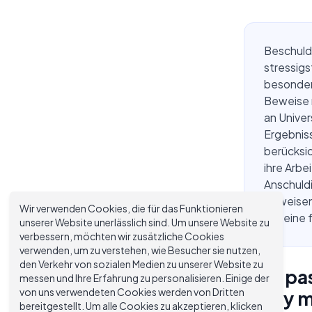
Beschuldi
stressigs
besonders
Beweise 
an Univer
Ergebniss
berücksic
ihre Arbe
Anschuld
beweisen
Wir verwenden Cookies, die für das Funktionieren
auf eine 
unserer Website unerlässlich sind. Um unsere Website zu
verbessern, möchten wir zusätzliche Cookies
verwenden, um zu verstehen, wie Besucher sie nutzen,
den Verkehr von sozialen Medien zu unserer Website zu
Was pas
messen und Ihre Erfahrung zu personalisieren. Einige der
von uns verwendeten Cookies werden von Dritten
Essay m
bereitgestellt. Um alle Cookies zu akzeptieren, klicken