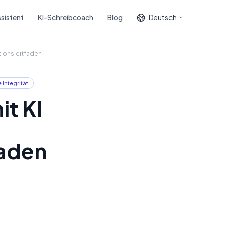
sistent
KI-Schreibcoach
Blog
Deutsch
tionsleitfaden
Integrität
it KI
faden