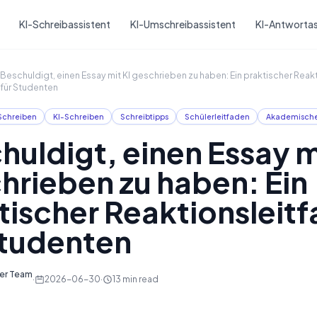
Skip to main content
KI-Schreibassistent
KI-Umschreibassistent
KI-Antwortas
Beschuldigt, einen Essay mit KI geschrieben zu haben: Ein praktischer Reak
für Studenten
Schreiben
KI-Schreiben
Schreibtipps
Schülerleitfaden
Akademische 
huldigt, einen Essay m
hrieben zu haben: Ein
tischer Reaktionsleit
Studenten
ter Team
·
2026-06-30
·
13
min read