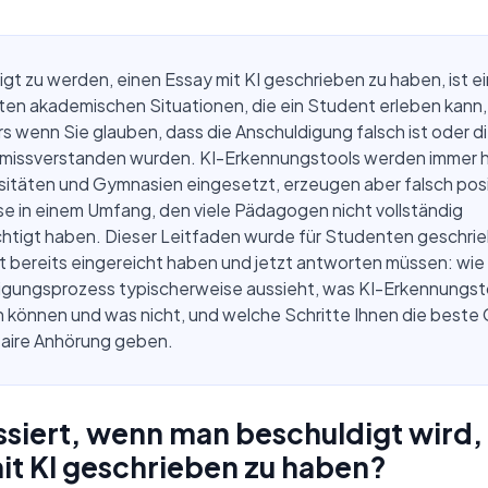
gt zu werden, einen Essay mit KI geschrieben zu haben, ist e
ten akademischen Situationen, die ein Student erleben kann,
 wenn Sie glauben, dass die Anschuldigung falsch ist oder d
missverstanden wurden. KI-Erkennungstools werden immer h
sitäten und Gymnasien eingesetzt, erzeugen aber falsch posi
e in einem Umfang, den viele Pädagogen nicht vollständig
htigt haben. Dieser Leitfaden wurde für Studenten geschrie
it bereits eingereicht haben und jetzt antworten müssen: wie
igungsprozess typischerweise aussieht, was KI-Erkennungst
 können und was nicht, und welche Schritte Ihnen die beste
faire Anhörung geben.
siert, wenn man beschuldigt wird,
it KI geschrieben zu haben?