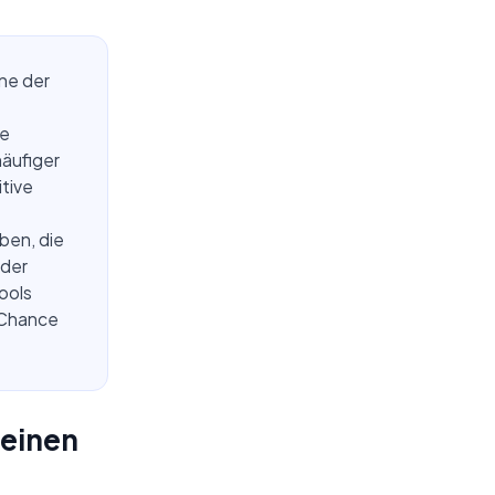
ine der
ie
äufiger
tive
ben, die
 der
ools
 Chance
 einen