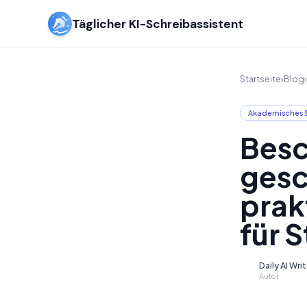
Täglicher KI-Schreibassistent
Startseite
›
Blog
›
Akademisches 
Besc
gesc
prak
für 
Daily AI Wri
D
Autor