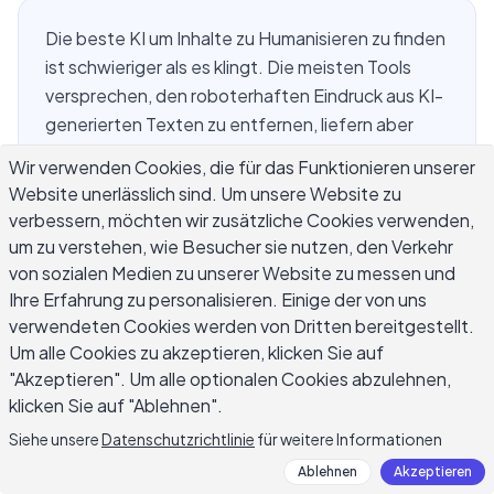
Die beste KI um Inhalte zu Humanisieren zu finden
ist schwieriger als es klingt. Die meisten Tools
versprechen, den roboterhaften Eindruck aus KI-
generierten Texten zu entfernen, liefern aber
etwas, das wie ein Thesaurus-Angriff auf Ihren
Wir verwenden Cookies, die für das Funktionieren unserer
ursprünglichen Entwurf wirkt. Das eigentliche Ziel
Website unerlässlich sind. Um unsere Website zu
ist nicht, einen Detektor zu täuschen – sondern
verbessern, möchten wir zusätzliche Cookies verwenden,
wie jemand zu schreiben, der etwas Spezifisches
um zu verstehen, wie Besucher sie nutzen, den Verkehr
zu sagen hat. Diese Anleitung zeigt, was
von sozialen Medien zu unserer Website zu messen und
Humanisierung wirklich erfordert, was Werkzeuge
Ihre Erfahrung zu personalisieren. Einige der von uns
trennt, die funktionieren, von denen, die Ihre Zeit
verwendeten Cookies werden von Dritten bereitgestellt.
Um alle Cookies zu akzeptieren, klicken Sie auf
verschwenden, und wie Sie Ihren Content
"Akzeptieren". Um alle optionalen Cookies abzulehnen,
authentisch menschlich wirken lassen, ohne ihn
klicken Sie auf "Ablehnen".
komplett neu zu schreiben.
Siehe unsere
Datenschutzrichtlinie
für weitere Informationen
Ablehnen
Akzeptieren