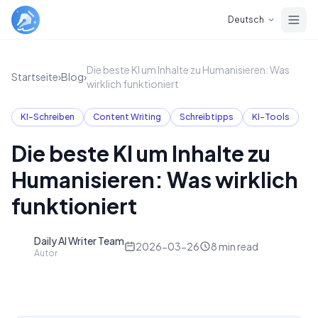
Skip to main content
Deutsch
Die beste KI um Inhalte zu Humanisieren: Was
Startseite
›
Blog
›
wirklich funktioniert
KI-Schreiben
Content Writing
Schreibtipps
KI-Tools
Die beste KI um Inhalte zu
Humanisieren: Was wirklich
funktioniert
Daily AI Writer Team
D
2026-03-26
8
min read
Autor