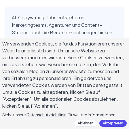
AI-Copywriting-Jobs entstehen in
Marketingteams, Agenturen und Content-
Studios, doch die Berufsbezeichnungen hinken
dem tatsächlichen Tätigkeitsbereich hinterher.
Wir verwenden Cookies, die für das Funktionieren unserer
Auf Jobportalen finden Sie heute Stellen wie AI
Website unerlässlich sind. Um unsere Website zu
Content Specialist, AI Writing Strategist und
verbessern, möchten wir zusätzliche Cookies verwenden,
Prompt Engineer for Marketing – aber auch
um zu verstehen, wie Besucher sie nutzen, den Verkehr
einfache Copywriter-Angebote, die AI-Tools
von sozialen Medien zu unserer Website zu messen und
unauffällig in den Anforderungen erwähnen. Die
Ihre Erfahrung zu personalisieren. Einige der von uns
grundlegende Frage für jeden Texter, der diese
verwendeten Cookies werden von Dritten bereitgestellt.
Um alle Cookies zu akzeptieren, klicken Sie auf
Rollen in Betracht zieht, ist gleich: Was werden
"Akzeptieren". Um alle optionalen Cookies abzulehnen,
Sie täglich tun, und welche Fähigkeiten
klicken Sie auf "Ablehnen".
unterscheiden Kandidaten, die eingestellt
werden, von denjenigen, die es nicht tun? Dieser
Siehe unsere
Datenschutzrichtlinie
für weitere Informationen
Leitfaden behandelt die Karrieremechanik, nicht
Ablehnen
Akzeptieren