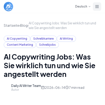
Skip to main content
Deutsch
AI Copywriting Jobs: Was Sie wirklich tun und
Startseite
›
Blog
›
wie Sie angestellt werden
AI Copywriting
Schreibkarriere
AI Writing
Content Marketing
Schreibjobs
AI Copywriting Jobs: Was
Sie wirklich tun und wie Sie
angestellt werden
Daily AI Writer Team
D
2026-06-14
7
min read
Autor