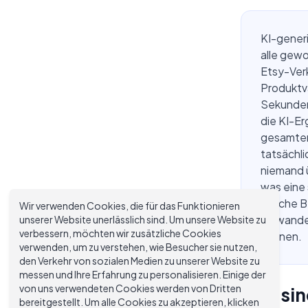
KI-gener
alle gewo
Etsy-Ver
Produktva
Sekunden 
die KI-Er
gesamten 
tatsächl
niemand ü
was eine
welche B
Wir verwenden Cookies, die für das Funktionieren
unserer Website unerlässlich sind. Um unsere Website zu
umwandel
verbessern, möchten wir zusätzliche Cookies
können.
verwenden, um zu verstehen, wie Besucher sie nutzen,
den Verkehr von sozialen Medien zu unserer Website zu
messen und Ihre Erfahrung zu personalisieren. Einige der
von uns verwendeten Cookies werden von Dritten
Was si
bereitgestellt. Um alle Cookies zu akzeptieren, klicken