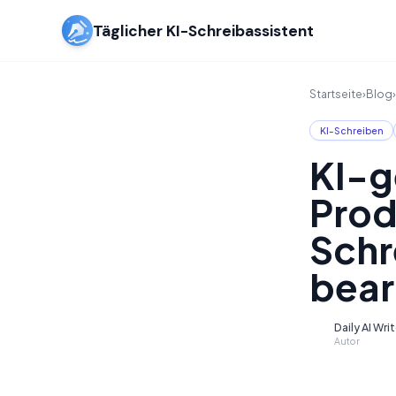
Täglicher KI-Schreibassistent
Startseite
›
Blog
›
KI-Schreiben
KI-g
Prod
Schr
bear
Daily AI Wri
D
Autor