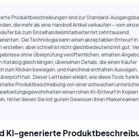
ierte Produktbeschreibungen sind zur Standard-Ausgangsbas
rden, die mehr als eine Handvoll Artikel verkaufen – vom einz
käufer bis zum Einzelhandelsmitarbeiter mit zehntausend
rianten. Die Technologie kann einen akzeptablen Entwurf in
erstellen, aber schnell ist nicht gleichbedeutend mit gut. Ve
gebnisse ohne Überprüfung veröffentlichen, erhalten Angebot
Katalog gleich klingen, übersehen Details, die einen Käufer
ich zum Klicken bewegen, und manchmal enthalten Aussagen, 
berprüft hat. Dieser Leitfaden erklärt, wie diese Tools funkti
 starke Produktbeschreibung von einer schwachen untersche
earbeitungsgewohnheiten einen rohen KI-Entwurf in Kopien
n, hinter denen Sie mit gutem Gewissen Ihren Markennamen
nd KI-generierte Produktbeschrei