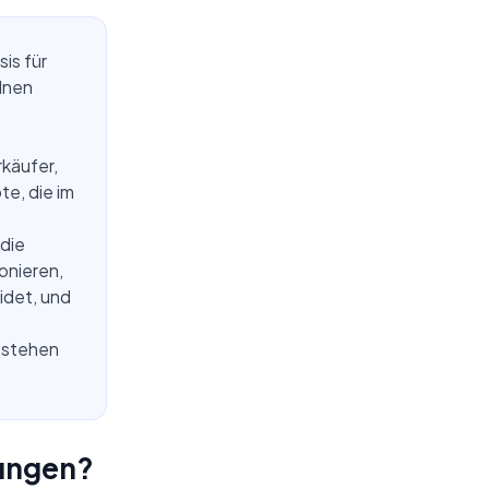
is für
elnen
rkäufer,
e, die im
die
onieren,
idet, und
 stehen
bungen?