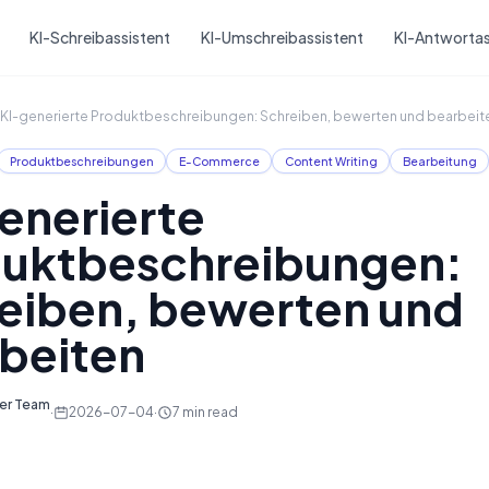
Skip to main content
KI-Schreibassistent
KI-Umschreibassistent
KI-Antwortas
KI-generierte Produktbeschreibungen: Schreiben, bewerten und bearbeit
Produktbeschreibungen
E-Commerce
Content Writing
Bearbeitung
enerierte
uktbeschreibungen:
eiben, bewerten und
beiten
ter Team
·
2026-07-04
·
7
min read