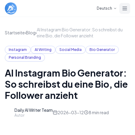
Skip to main content
Deutsch
AI Instagram Bio Generator: So schreibst du
Startseite
›
Blog
›
eine Bio, die Follower anzieht
Instagram
AI Writing
Social Media
Bio Generator
Personal Branding
AI Instagram Bio Generator:
So schreibst du eine Bio, die
Follower anzieht
Daily AI Writer Team
D
2026-03-12
8
min read
Autor