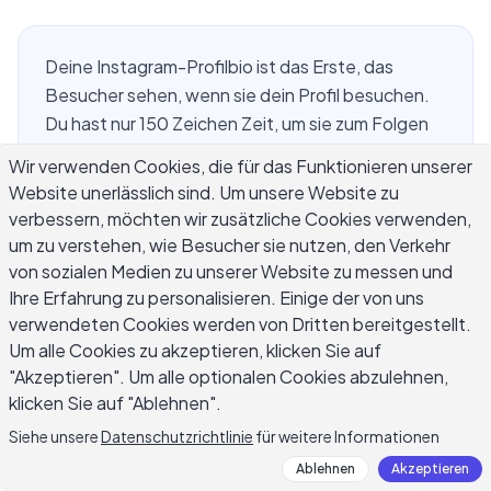
Deine Instagram-Profilbio ist das Erste, das
Besucher sehen, wenn sie dein Profil besuchen.
Du hast nur 150 Zeichen Zeit, um sie zum Folgen
zu bewegen oder zu verhindern, dass sie
Wir verwenden Cookies, die für das Funktionieren unserer
weiterscrollen. Ein AI Instagram Bio Generator
Website unerlässlich sind. Um unsere Website zu
nimmt die Raterei aus dieser entscheidenden
verbessern, möchten wir zusätzliche Cookies verwenden,
ersten Impression. Anstatt vor einer leeren
um zu verstehen, wie Besucher sie nutzen, den Verkehr
Textbox zu starren, beschreibst du dich oder
von sozialen Medien zu unserer Website zu messen und
deine Marke, und die KI entwirft in Sekunden
Ihre Erfahrung zu personalisieren. Einige der von uns
mehrere Bio-Optionen. Egal ob du ein kleines
verwendeten Cookies werden von Dritten bereitgestellt.
Um alle Cookies zu akzeptieren, klicken Sie auf
Unternehmen betreibst, Inhalte erstellst oder
"Akzeptieren". Um alle optionalen Cookies abzulehnen,
eine Personal Brand aufbaust – die richtige Bio
klicken Sie auf "Ablehnen".
verwandelt Profilbesucher in treue Follower.
Dieser Leitfaden zeigt dir genau, wie du KI nutzt,
Siehe unsere
Datenschutzrichtlinie
für weitere Informationen
um eine Profilbio zu schreiben, die wirklich
Ablehnen
Akzeptieren