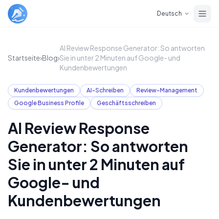
Skip to main content
Deutsch
AI Review Response Generator: So antworten
Startseite
›
Blog
›
Sie in unter 2 Minuten auf Google- und
Kundenbewertungen
Kundenbewertungen
AI-Schreiben
Review-Management
Google Business Profile
Geschäftsschreiben
AI Review Response
Generator: So antworten
Sie in unter 2 Minuten auf
Google- und
Kundenbewertungen