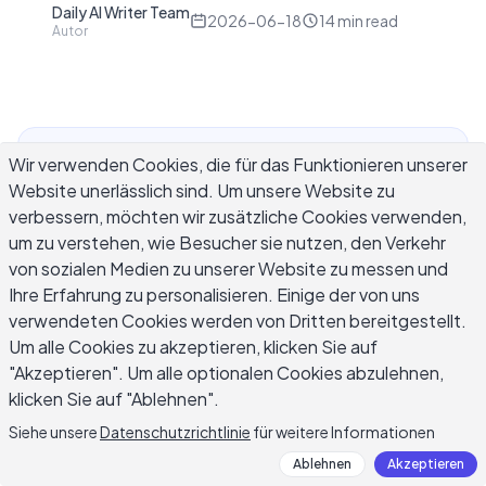
Daily AI Writer Team
D
2026-06-18
14
min read
Autor
Wir verwenden Cookies, die für das Funktionieren unserer
Auf Kundenbewertungen zu antworten, kostet
Website unerlässlich sind. Um unsere Website zu
echte Zeit, und die meisten Geschäftsbesitzer
verbessern, möchten wir zusätzliche Cookies verwenden,
geraten innerhalb von Wochen ins Hintertreffen,
um zu verstehen, wie Besucher sie nutzen, den Verkehr
nachdem sie ihr Google Business Profile eröffnet
von sozialen Medien zu unserer Website zu messen und
haben. Ein AI Review Response Generator
Ihre Erfahrung zu personalisieren. Einige der von uns
reduziert jede Antwort von zwei bis fünf Minuten
verwendeten Cookies werden von Dritten bereitgestellt.
auf unter dreißig Sekunden, indem er die
Um alle Cookies zu akzeptieren, klicken Sie auf
spezifische Bewertung liest, die Sie erhalten
"Akzeptieren". Um alle optionalen Cookies abzulehnen,
haben, und einen maßgeschneiderten Entwurf
klicken Sie auf "Ablehnen".
statt einer generischen Vorlage erstellt. Dieser
Siehe unsere
Datenschutzrichtlinie
für weitere Informationen
Leitfaden zeigt Ihnen, wie Sie einen effektiv
Ablehnen
Akzeptieren
nutzen: Was Sie in Ihre Prompts einbeziehen