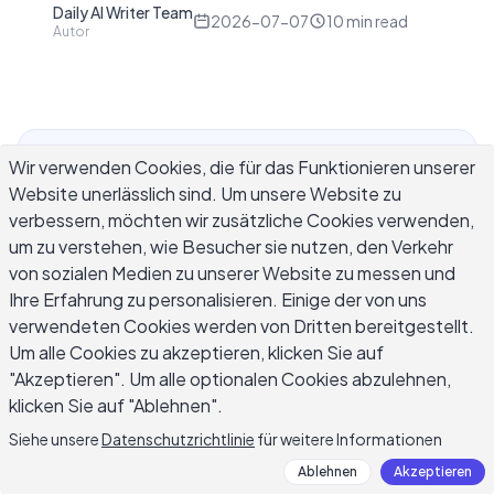
Daily AI Writer Team
D
2026-07-07
10
min read
Autor
Wir verwenden Cookies, die für das Funktionieren unserer
Wenn Sie nach einer automatischen
Website unerlässlich sind. Um unsere Website zu
Abwesenheitsnotiz in Apple Mail suchen, gehen
verbessern, möchten wir zusätzliche Cookies verwenden,
Sie wahrscheinlich davon aus, dass die Mail-App
um zu verstehen, wie Besucher sie nutzen, den Verkehr
eine Einstellung wie Gmails Urlaubsantwort
von sozialen Medien zu unserer Website zu messen und
irgendwo in den Voreinstellungen hat. Das ist
Ihre Erfahrung zu personalisieren. Einige der von uns
nicht der Fall. Apple Mail auf Mac, iPhone und iPad
verwendeten Cookies werden von Dritten bereitgestellt.
hat keinen universellen Schalter für automatische
Um alle Cookies zu akzeptieren, klicken Sie auf
Antworten, und was passiert, wenn Sie
"Akzeptieren". Um alle optionalen Cookies abzulehnen,
versuchen, einen einzurichten, hängt ganz davon
klicken Sie auf "Ablehnen".
ab, welchen E-Mail-Account Sie der App
Siehe unsere
Datenschutzrichtlinie
für weitere Informationen
hinzugefügt haben. Ein iCloud-Mail-Konto erhält
Ablehnen
Akzeptieren
eine echte Option auf dem Server über