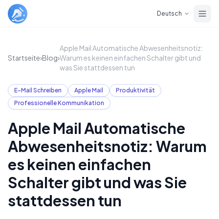
Skip to main content
Deutsch
Apple Mail Automatische Abwesenheitsnotiz:
Startseite
›
Blog
›
Warum es keinen einfachen Schalter gibt und
was Sie stattdessen tun
E-Mail Schreiben
Apple Mail
Produktivität
Professionelle Kommunikation
Apple Mail Automatische
Abwesenheitsnotiz: Warum
es keinen einfachen
Schalter gibt und was Sie
stattdessen tun