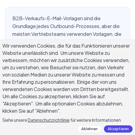
B2B-Verkaufs-E-Mail-Vorlagen sind die
Grundlage jedes Outbound-Prozesses, aber die
meisten Vertriebsteams verwenden Vorlagen, die
entweder zu generisch sind, um Antworten zu
Wir verwenden Cookies, die für das Funktionieren unserer
erhalten, oder zu starr, um sie über verschiedene
Website unerlässlich sind. Um unsere Website zu
Käufer, Branchen und Sequenzstufen hinweg
verbessern, möchten wir zusätzliche Cookies verwenden,
anzupassen. Dieser Leitfaden behandelt die fünf
um zu verstehen, wie Besucher sie nutzen, den Verkehr
Kerntypen von E-Mails, die in jedem B2B-
von sozialen Medien zu unserer Website zu messen und
Outbound-Zyklus vorkommen: Cold Outreach an
Ihre Erfahrung zu personalisieren. Einige der von uns
neue Accounts, mehrstufige Follow-ups,
verwendeten Cookies werden von Dritten bereitgestellt.
Um alle Cookies zu akzeptieren, klicken Sie auf
Referral- und Warm-Introduction-E-Mails, Value-
"Akzeptieren". Um alle optionalen Cookies abzulehnen,
Add-E-Mails, die die Interessenten zwischen
klicken Sie auf "Ablehnen".
Anrufen engagiert halten, und direkte Meeting-
Request-E-Mails. Für jeden Typ erhalten Sie eine
Siehe unsere
Datenschutzrichtlinie
für weitere Informationen
einsatzbereite Vorlage, die Begründung für ihre
Ablehnen
Akzeptieren