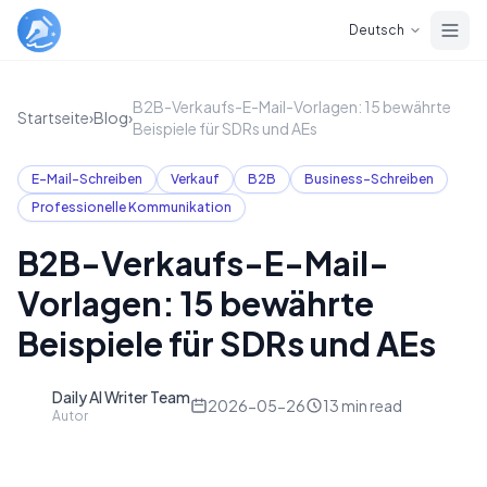
Skip to main content
Deutsch
B2B-Verkaufs-E-Mail-Vorlagen: 15 bewährte
Startseite
›
Blog
›
Beispiele für SDRs und AEs
E-Mail-Schreiben
Verkauf
B2B
Business-Schreiben
Professionelle Kommunikation
B2B-Verkaufs-E-Mail-
Vorlagen: 15 bewährte
Beispiele für SDRs und AEs
Daily AI Writer Team
D
2026-05-26
13
min read
Autor