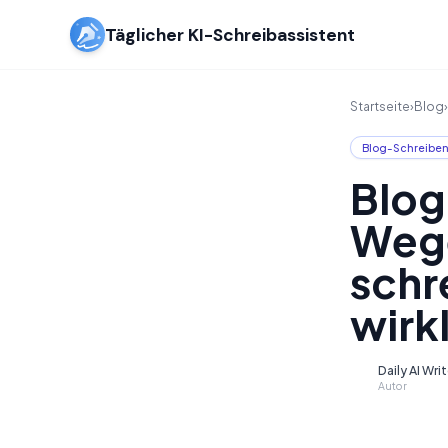
Täglicher KI-Schreibassistent
Startseite
›
Blog
›
Blog-Schreibe
Blog
Wege
schr
wirk
Daily AI Wri
D
Autor