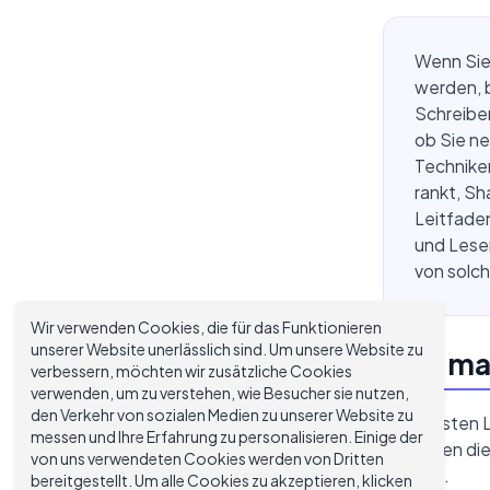
Wenn Sie 
werden, b
Schreibe
ob Sie ne
Techniken
rankt, S
Leitfaden
und Leser
von solch
Wir verwenden Cookies, die für das Funktionieren
unserer Website unerlässlich sind. Um unsere Website zu
Was mac
verbessern, möchten wir zusätzliche Cookies
verwenden, um zu verstehen, wie Besucher sie nutzen,
den Verkehr von sozialen Medien zu unserer Website zu
Die meisten L
messen und Ihre Erfahrung zu personalisieren. Einige der
gibt ihnen di
von uns verwendeten Cookies werden von Dritten
wert ist.
bereitgestellt. Um alle Cookies zu akzeptieren, klicken