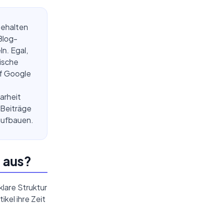
behalten
Blog-
n. Egal,
tische
uf Google
arheit
 Beiträge
 aufbauen.
 aus?
klare Struktur
ikel ihre Zeit