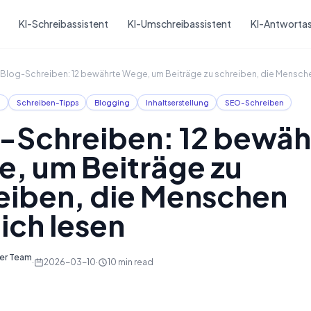
Skip to main content
KI-Schreibassistent
KI-Umschreibassistent
KI-Antwortas
Blog-Schreiben: 12 bewährte Wege, um Beiträge zu schreiben, die Menschen
n
Schreiben-Tipps
Blogging
Inhaltserstellung
SEO-Schreiben
-Schreiben: 12 bewäh
, um Beiträge zu
eiben, die Menschen
lich lesen
ter Team
·
2026-03-10
·
10
min read