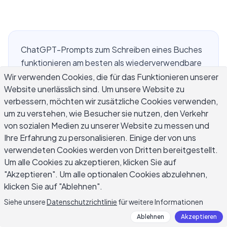
ChatGPT-Prompts zum Schreiben eines Buches
funktionieren am besten als wiederverwendbare
Formel, nicht als einmalige Anfrage, die man tippt,
Wir verwenden Cookies, die für das Funktionieren unserer
Website unerlässlich sind. Um unsere Website zu
wenn man steckenbleibt. Der richtige Prompt
verbessern, möchten wir zusätzliche Cookies verwenden,
hängt davon ab, ob Sie einen Plot gliedern, ein
um zu verstehen, wie Besucher sie nutzen, den Verkehr
Kapitel entwerfen oder einen flach
von sozialen Medien zu unserer Website zu messen und
geschriebenen Absatz überarbeiten. Diese
Ihre Erfahrung zu personalisieren. Einige der von uns
Anleitung sammelt erprobte Prompt-Vorlagen für
verwendeten Cookies werden von Dritten bereitgestellt.
jede Phase eines Buchprojekts:
Um alle Cookies zu akzeptieren, klicken Sie auf
Prämissenentwicklung, Kapitelgliederung,
"Akzeptieren". Um alle optionalen Cookies abzulehnen,
Entwurfszenen, Dialog, strukturelle
klicken Sie auf "Ablehnen".
Überarbeitung und Lektorat. Jeder Prompt
Siehe unsere
Datenschutzrichtlinie
für weitere Informationen
enthält die genaue Formulierung, die ChatGPT
Ablehnen
Akzeptieren
dazu bringt, etwas Brauchbares statt