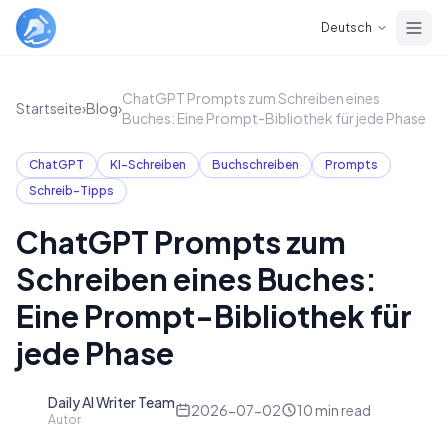
Skip to main content
Deutsch
ChatGPT Prompts zum Schreiben eines
Startseite
›
Blog
›
Buches: Eine Prompt-Bibliothek für jede Phase
ChatGPT
KI-Schreiben
Buchschreiben
Prompts
Schreib-Tipps
ChatGPT Prompts zum
Schreiben eines Buches:
Eine Prompt-Bibliothek für
jede Phase
Daily AI Writer Team
D
2026-07-02
10
min read
Autor