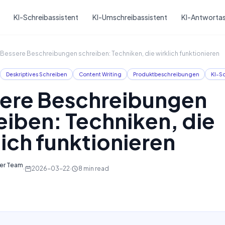
Skip to main content
KI-Schreibassistent
KI-Umschreibassistent
KI-Antwortas
Bessere Beschreibungen schreiben: Techniken, die wirklich funktionieren
Deskriptives Schreiben
Content Writing
Produktbeschreibungen
KI-S
ere Beschreibungen
eiben: Techniken, die
lich funktionieren
ter Team
·
2026-03-22
·
8
min read