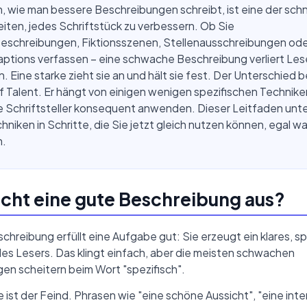
, wie man bessere Beschreibungen schreibt, ist eine der schn
iten, jedes Schriftstück zu verbessern. Ob Sie
eschreibungen, Fiktionsszenen, Stellenausschreibungen ode
tions verfassen – eine schwache Beschreibung verliert Lese
 Eine starke zieht sie an und hält sie fest. Der Unterschied 
f Talent. Er hängt von einigen wenigen spezifischen Techniken
 Schriftsteller konsequent anwenden. Dieser Leitfaden unter
hniken in Schritte, die Sie jetzt gleich nutzen können, egal w
n.
ht eine gute Beschreibung aus?
chreibung erfüllt eine Aufgabe gut: Sie erzeugt ein klares, s
des Lesers. Das klingt einfach, aber die meisten schwachen
en scheitern beim Wort "spezifisch".
ist der Feind. Phrasen wie "eine schöne Aussicht", "eine int