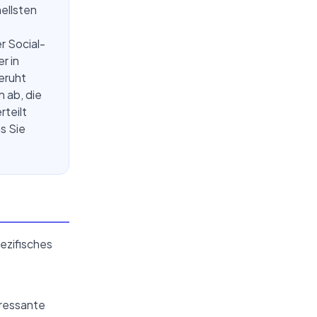
ellsten
r Social-
r in
beruht
 ab, die
teilt
as Sie
pezifisches
eressante