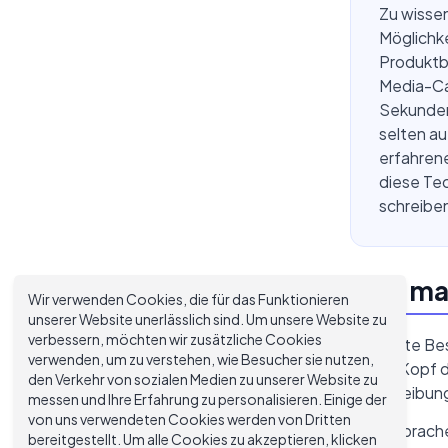
Zu wissen
Möglichke
Produktb
Media-Cap
Sekunden.
selten au
erfahrene
diese Tec
schreibe
Was mac
Wir verwenden Cookies, die für das Funktionieren
unserer Website unerlässlich sind. Um unsere Website zu
verbessern, möchten wir zusätzliche Cookies
Eine gute Bes
verwenden, um zu verstehen, wie Besucher sie nutzen,
Bild im Kopf 
den Verkehr von sozialen Medien zu unserer Website zu
Beschreibung
messen und Ihre Erfahrung zu personalisieren. Einige der
von uns verwendeten Cookies werden von Dritten
Vage Sprache 
bereitgestellt. Um alle Cookies zu akzeptieren, klicken