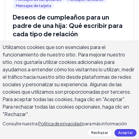
Mensajes de tarjeta
Deseos de cumpleaños para un
padre de una hija: Qué escribir para
cada tipo de relación
Encontrar los deseos de cumpleaños correctos para un
Utilizamos cookies que son esenciales para el
padre de su hija significa capturar algo que una tarjeta
funcionamiento de nuestro sitio. Para mejorar nuestro
genérica nunca puede, el vínculo específico que solo
sitio, nos gustaría utilizar cookies adicionales para
existe entre una hija y su papá. Quizás es el padre que te
ayudarnos a entender cómo los visitantes lo utilizan, medir
enseñó a conducir, te llevó al altar, o todavía te envía
2026-08-07
·
11
min de lectura
Leer más
→
mensajes para asegurarse de que llegaste a casa segura,
el tráfico hacia nuestro sitio desde plataformas de redes
y un simple feliz cumpleaños no se acerca a decir lo que
sociales y personalizar su experiencia. Algunas de las
realmente significa para ti. Esta guía cubre deseos
cookies que utilizamos son proporcionadas por terceros.
sinceros, divertidos, cortos y listos para redes sociales,
Mensajes de Cumpleaños
Mensajes Familiares
Para aceptar todas las cookies, haga clic en "Aceptar".
además de mensajes para un papá al que no ves a
Mensajes de Tarjetas
Para rechazar todas las cookies opcionales, haga clic en
menudo y para relaciones más complicadas de lo que un
Deseos de Cumpleaños para el Hijo
pasillo de tarjetas asumiría, para que puedas escribir
"Rechazar".
deseos de cumpleaños para papá que realmente suenen
de Mamá: Textos Cortos, Redacción
Consulte nuestra
Política de privacidad
para más información
como tú.
de Tarjetas y Frases Divertidas para
Rechazar
Aceptar
Cada Edad