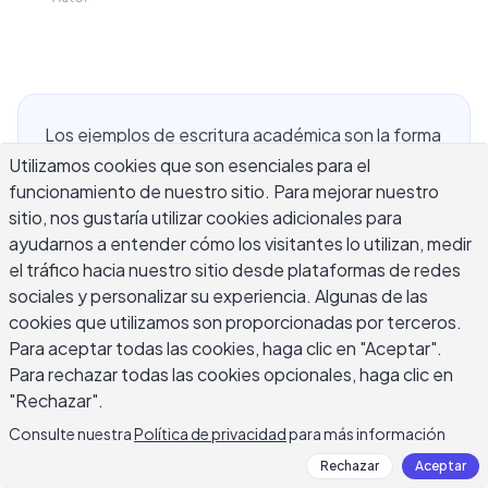
Los ejemplos de escritura académica son la forma
más clara de entender qué es lo que realmente
Utilizamos cookies que son esenciales para el
funcionamiento de nuestro sitio. Para mejorar nuestro
exige el estilo académico. Leer ejemplos sólidos
sitio, nos gustaría utilizar cookies adicionales para
de ensayos, trabajos de investigación, revisiones
ayudarnos a entender cómo los visitantes lo utilizan, medir
de literatura e informes de laboratorio te muestra
el tráfico hacia nuestro sitio desde plataformas de redes
cosas que las guías de estilo no pueden: cómo se
sociales y personalizar su experiencia. Algunas de las
construye una oración de tesis, cómo se integra
cookies que utilizamos son proporcionadas por terceros.
la evidencia, cómo suena el registro formal en la
Para aceptar todas las cookies, haga clic en "Aceptar".
práctica. Ya sea que seas un estudiante
Para rechazar todas las cookies opcionales, haga clic en
trabajando en tu primera tarea universitaria o un
"Rechazar".
investigador puliendo una presentación de
Consulte nuestra
Política de privacidad
para más información
revista, los ejemplos concretos te dan algo real
Rechazar
Aceptar
para modelar. Esta guía cubre los formatos