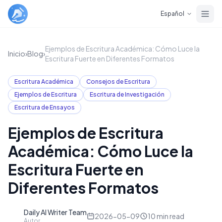
Skip to main content
Español
Ejemplos de Escritura Académica: Cómo Luce la
Inicio
›
Blog
›
Escritura Fuerte en Diferentes Formatos
Escritura Académica
Consejos de Escritura
Ejemplos de Escritura
Escritura de Investigación
Escritura de Ensayos
Ejemplos de Escritura
Académica: Cómo Luce la
Escritura Fuerte en
Diferentes Formatos
Daily AI Writer Team
D
2026-05-09
10
min read
Autor