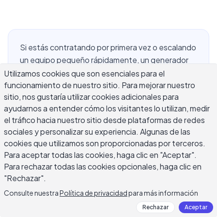
Si estás contratando por primera vez o escalando
un equipo pequeño rápidamente, un generador
gratuito de cartas de oferta de trabajo con IA es
Utilizamos cookies que son esenciales para el
funcionamiento de nuestro sitio. Para mejorar nuestro
una de las herramientas de escritura más
sitio, nos gustaría utilizar cookies adicionales para
prácticas que puedes agregar a tu proceso de
ayudarnos a entender cómo los visitantes lo utilizan, medir
selección. Escribir una carta de oferta de trabajo
el tráfico hacia nuestro sitio desde plataformas de redes
clara y profesional desde cero toma más tiempo
sociales y personalizar su experiencia. Algunas de las
del que la mayoría de los gerentes de
cookies que utilizamos son proporcionadas por terceros.
contratación esperan — necesitas asegurarte de
Para aceptar todas las cookies, haga clic en "Aceptar".
que los detalles de compensación sean
Para rechazar todas las cookies opcionales, haga clic en
correctos, confirmar el puesto, la fecha de inicio y
"Rechazar".
las contingencias, y establecer un tono que se
Consulte nuestra
Política de privacidad
para más información
sienta acogedor sin prometer accidentalmente
Rechazar
Aceptar
algo que no pretendías ofrecer. Esta guía cubre