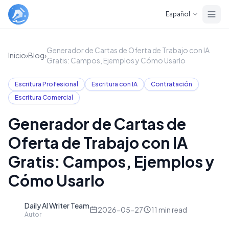
Skip to main content
Español
Generador de Cartas de Oferta de Trabajo con IA
Inicio
›
Blog
›
Gratis: Campos, Ejemplos y Cómo Usarlo
Escritura Profesional
Escritura con IA
Contratación
Escritura Comercial
Generador de Cartas de
Oferta de Trabajo con IA
Gratis: Campos, Ejemplos y
Cómo Usarlo
Daily AI Writer Team
D
2026-05-27
11
min read
Autor