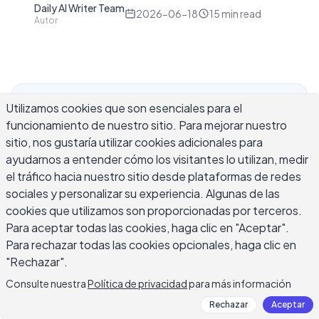
Daily AI Writer Team
D
2026-06-18
15
min read
Autor
Utilizamos cookies que son esenciales para el
Responder a las reseñas de clientes requiere
funcionamiento de nuestro sitio. Para mejorar nuestro
tiempo real, y la mayoría de los propietarios de
sitio, nos gustaría utilizar cookies adicionales para
negocios se quedan atrás dentro de semanas
ayudarnos a entender cómo los visitantes lo utilizan, medir
después de abrir su perfil de Google Business
el tráfico hacia nuestro sitio desde plataformas de redes
Profile. Un generador de respuestas a reseñas de
sociales y personalizar su experiencia. Algunas de las
IA reduce cada respuesta de dos a cinco minutos
cookies que utilizamos son proporcionadas por terceros.
a menos de treinta segundos leyendo la reseña
Para aceptar todas las cookies, haga clic en "Aceptar".
específica que recibiste y produciendo un
Para rechazar todas las cookies opcionales, haga clic en
borrador personalizado en lugar de una plantilla
"Rechazar".
genérica. Esta guía te muestra cómo usar uno de
Consulte nuestra
Política de privacidad
para más información
manera efectiva: qué incluir en tus indicaciones,
Rechazar
Aceptar
cómo manejar reseñas de Google para