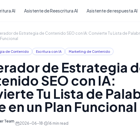
Skip to main content
itura AI
Asistente de Reescritura AI
Asistente de respuesta AI
rador de Estrategia de Contenido SEO con IA: Convierte Tu Lista de Palabr
 Funcional
gia de Contenido
Escritura con IA
Marketing de Contenido
rador de Estrategia 
enido SEO con IA:
ierte Tu Lista de Pala
e en un Plan Funcional
ter Team
·
2026-06-18
·
16
min read