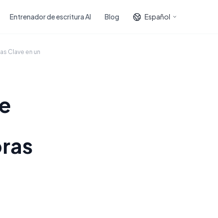
Entrenador de escritura AI
Blog
Español
as Clave en un
de
bras