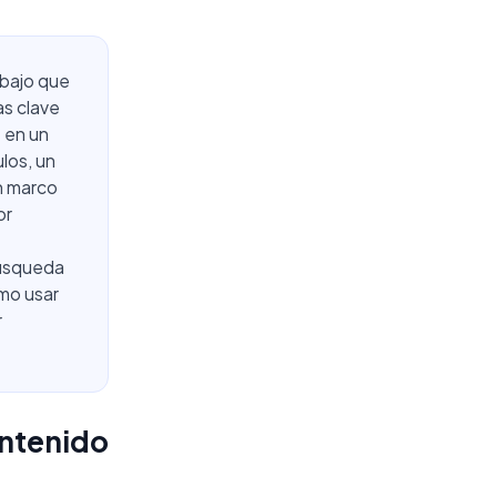
abajo que
as clave
 en un
los, un
un marco
or
búsqueda
mo usar
r
ontenido