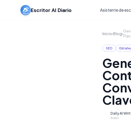
Escritor AI Diario
Asistente de escr
Gene
Inicio
›
Blog
›
Plan
SEO
Estrate
Gene
Cont
Conv
Clav
Daily AI Wri
D
Autor