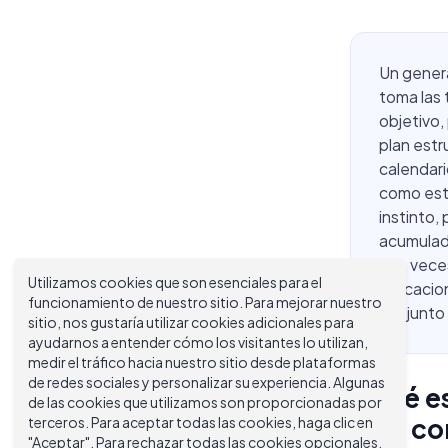
Un genera
toma las 
objetivo,
plan estr
calendari
como este
instinto,
acumulado
dos veces
Utilizamos cookies que son esenciales para el
indicacio
funcionamiento de nuestro sitio. Para mejorar nuestro
conjunto 
sitio, nos gustaría utilizar cookies adicionales para
ayudarnos a entender cómo los visitantes lo utilizan,
medir el tráfico hacia nuestro sitio desde plataformas
de redes sociales y personalizar su experiencia. Algunas
¿Qué es
de las cookies que utilizamos son proporcionadas por
SEO con
terceros. Para aceptar todas las cookies, haga clic en
"Aceptar". Para rechazar todas las cookies opcionales,