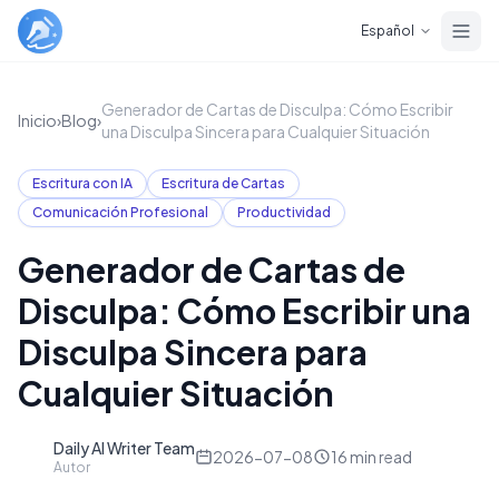
Skip to main content
Español
Generador de Cartas de Disculpa: Cómo Escribir
Inicio
›
Blog
›
una Disculpa Sincera para Cualquier Situación
Escritura con IA
Escritura de Cartas
Comunicación Profesional
Productividad
Generador de Cartas de
Disculpa: Cómo Escribir una
Disculpa Sincera para
Cualquier Situación
Daily AI Writer Team
D
2026-07-08
16
min read
Autor