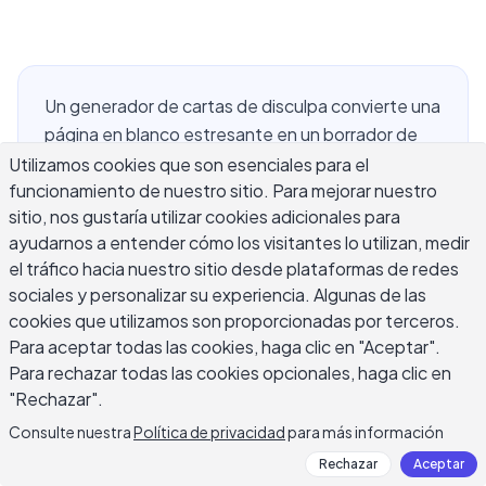
Un generador de cartas de disculpa convierte una
página en blanco estresante en un borrador de
trabajo en minutos, ya sea que necesites
Utilizamos cookies que son esenciales para el
funcionamiento de nuestro sitio. Para mejorar nuestro
disculparte con un amigo cercano, un gerente, un
sitio, nos gustaría utilizar cookies adicionales para
cliente o un socio comercial por escrito. El tono es
ayudarnos a entender cómo los visitantes lo utilizan, medir
crucial aquí más que en casi cualquier otro tipo de
el tráfico hacia nuestro sitio desde plataformas de redes
escritura: demasiado formal y la disculpa se
sociales y personalizar su experiencia. Algunas de las
siente hueca, demasiado casual y puede parecer
cookies que utilizamos son proporcionadas por terceros.
que no tomas la situación en serio. Esta guía
Para aceptar todas las cookies, haga clic en "Aceptar".
cubre cómo funciona un generador de cartas de
Para rechazar todas las cookies opcionales, haga clic en
disculpa, cómo escribir una carta de disculpa que
"Rechazar".
suene sincera en lugar de scripted, y cómo el
Consulte nuestra
Política de privacidad
para más información
enfoque cambia entre situaciones personales,
Rechazar
Aceptar
laborales, comerciales y formales, con ejemplos