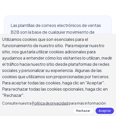
Las plantillas de correos electrónicos de ventas
B2B son la base de cualquier movimiento de
prospección, pero la mayoría de los equipos de
Utilizamos cookies que son esenciales para el
funcionamiento de nuestro sitio. Para mejorar nuestro
ventas utilizan plantillas que son demasiado
sitio, nos gustaría utilizar cookies adicionales para
genéricas para obtener respuestas o demasiado
ayudarnos a entender cómo los visitantes lo utilizan, medir
rígidas para adaptarse a diferentes compradores,
el tráfico hacia nuestro sitio desde plataformas de redes
industrias y etapas de secuencia. Esta guía cubre
sociales y personalizar su experiencia. Algunas de las
los cinco tipos principales de correos electrónicos
cookies que utilizamos son proporcionadas por terceros.
que aparecen en cada ciclo de prospección B2B:
Para aceptar todas las cookies, haga clic en "Aceptar".
contacto en frío a nuevas cuentas, seguimientos
Para rechazar todas las cookies opcionales, haga clic en
multitoque, correos de referencia e introducción
"Rechazar".
cálida, correos de valor añadido que mantienen
Consulte nuestra
Política de privacidad
para más información
comprometidos a los prospectos entre llamadas,
Rechazar
Aceptar
y correos de solicitud de reunión directa. Para