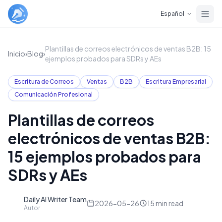
Skip to main content
Español
Plantillas de correos electrónicos de ventas B2B: 15
Inicio
›
Blog
›
ejemplos probados para SDRs y AEs
Escritura de Correos
Ventas
B2B
Escritura Empresarial
Comunicación Profesional
Plantillas de correos
electrónicos de ventas B2B:
15 ejemplos probados para
SDRs y AEs
Daily AI Writer Team
D
2026-05-26
15
min read
Autor