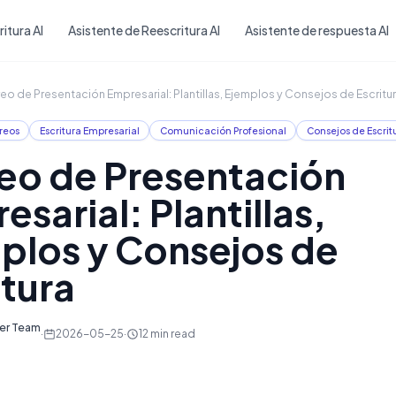
Skip to main content
itura AI
Asistente de Reescritura AI
Asistente de respuesta AI
eo de Presentación Empresarial: Plantillas, Ejemplos y Consejos de Escritu
reos
Escritura Empresarial
Comunicación Profesional
Consejos de Escrit
eo de Presentación
sarial: Plantillas,
plos y Consejos de
itura
ter Team
·
2026-05-25
·
12
min read