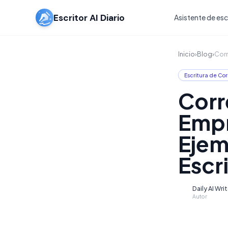
Escritor AI Diario
Asistente de escr
Inicio
›
Blog
›
Corr
Escritura de Cor
Corr
Empre
Ejem
Escr
Daily AI Wri
D
Autor