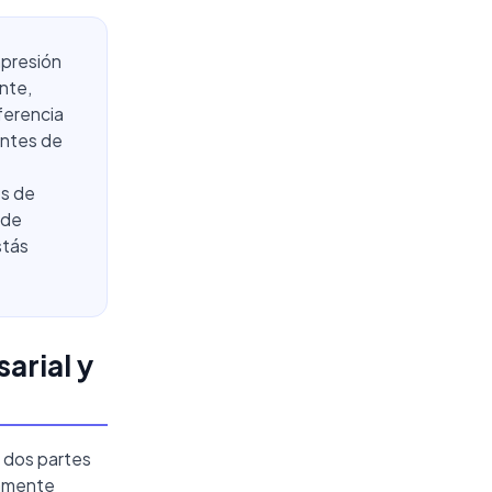
mpresión
ente,
ferencia
 antes de
os de
 de
stás
arial y
 dos partes
iamente