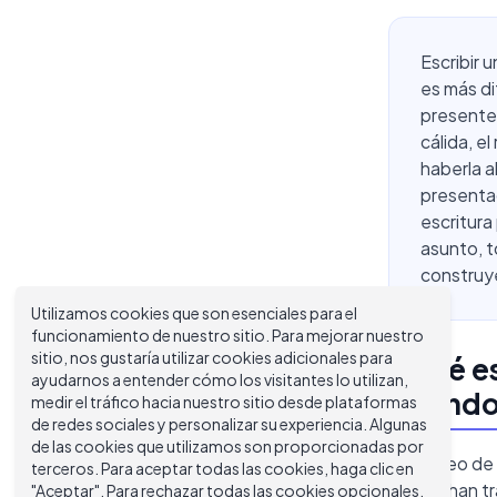
Escribir 
es más di
presentes
cálida, e
haberla a
presentac
escritura
asunto, t
construy
Utilizamos cookies que son esenciales para el
funcionamiento de nuestro sitio. Para mejorar nuestro
sitio, nos gustaría utilizar cookies adicionales para
¿Qué es
ayudarnos a entender cómo los visitantes lo utilizan,
Cuándo
medir el tráfico hacia nuestro sitio desde plataformas
de redes sociales y personalizar su experiencia. Algunas
de las cookies que utilizamos son proporcionadas por
Un correo de
terceros. Para aceptar todas las cookies, haga clic en
que no han t
"Aceptar". Para rechazar todas las cookies opcionales,