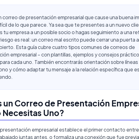
un correo de presentación empresarial que cause una buena i
fícil de lo que parece. Ya sea que te presentes a un nuevo cli
 tu empresa a un posible socio o hagas seguimiento a una re
l riesgo es real: un correo mal escrito puede cerrar una puerta
bierto. Esta guía cubre cuatro tipos comunes de correos de
ión empresarial – con plantillas, ejemplos y consejos práctic
 para cada uno. También encontrarás orientación sobre líneas
ono y cómo adaptar tu mensaje a la relación específica que e
endo.
 un Correo de Presentación Empres
 Necesitas Uno?
 presentación empresarial establece el primer contacto entre
rabajado juntas antes, o formaliza una conexión que fue prev