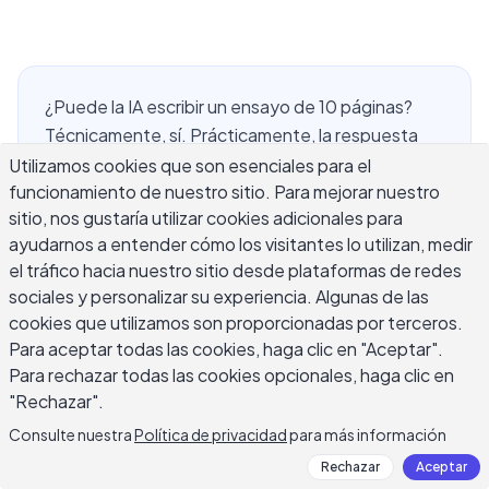
¿Puede la IA escribir un ensayo de 10 páginas?
Técnicamente, sí. Prácticamente, la respuesta
requiere más matices que un simple sí o no. Las
Utilizamos cookies que son esenciales para el
funcionamiento de nuestro sitio. Para mejorar nuestro
herramientas modernas de escritura con IA
sitio, nos gustaría utilizar cookies adicionales para
pueden generar texto en forma larga, pero
ayudarnos a entender cómo los visitantes lo utilizan, medir
producir un ensayo coherente, bien argumentado
el tráfico hacia nuestro sitio desde plataformas de redes
y basado en investigación de 10 páginas es una
sociales y personalizar su experiencia. Algunas de las
tarea más compleja de lo que la mayoría de las
cookies que utilizamos son proporcionadas por terceros.
personas suponen. Entender exactamente qué
Para aceptar todas las cookies, haga clic en "Aceptar".
puede y qué no puede hacer la IA para la escritura
Para rechazar todas las cookies opcionales, haga clic en
larga, y cómo usar la asistencia de IA de manera
"Rechazar".
efectiva dentro de límites éticos, es lo que cubre
Consulte nuestra
Política de privacidad
para más información
este artículo. Ya sea que sea un estudiante
Rechazar
Aceptar
explorando sus opciones, un profesional