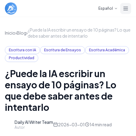
Skip to main content
Español
¿Puede la IA escribir un ensayo de 10 páginas? Lo que
Inicio
›
Blog
›
debe saber antes de intentarlo
Escritura con IA
Escritura de Ensayos
Escritura Académica
Productividad
¿Puede la IA escribir un
ensayo de 10 páginas? Lo
que debe saber antes de
intentarlo
Daily AI Writer Team
D
2026-03-01
14
min read
Autor