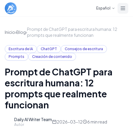
Skip to main content
Español
Prompt de ChatGPT para escritura humana: 12
Inicio
›
Blog
›
prompts que realmente funcionan
Escritura de IA
ChatGPT
Consejos de escritura
Prompts
Creación de contenido
Prompt de ChatGPT para
escritura humana: 12
prompts que realmente
funcionan
Daily AI Writer Team
D
2026-03-12
6
min read
Autor