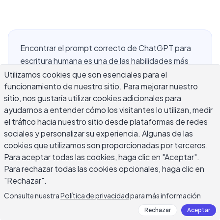
Encontrar el prompt correcto de ChatGPT para
escritura humana es una de las habilidades más
prácticas que puede desarrollar como usuario de
Utilizamos cookies que son esenciales para el
funcionamiento de nuestro sitio. Para mejorar nuestro
IA. Cuando los prompts son vagos, la salida se lee
sitio, nos gustaría utilizar cookies adicionales para
como una plantilla — frases rígidas, transiciones
ayudarnos a entender cómo los visitantes lo utilizan, medir
genéricas y oraciones que parecen ensambladas
el tráfico hacia nuestro sitio desde plataformas de redes
en lugar de escritas. Pequeños cambios en cómo
sociales y personalizar su experiencia. Algunas de las
formula sus instrucciones marcan una diferencia
cookies que utilizamos son proporcionadas por terceros.
significativa. Esta guía lo guía a través de
Para aceptar todas las cookies, haga clic en "Aceptar".
estructuras de prompts específicas, ejemplos
Para rechazar todas las cookies opcionales, haga clic en
reales y las variables clave que separan el
"Rechazar".
resultado robótico del texto que realmente
Consulte nuestra
Política de privacidad
para más información
suena como si una persona lo hubiera escrito.
Rechazar
Aceptar