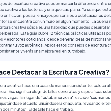
jos de escritura creativa pueden marcar la diferencia entre 
que cautiva a los lectores y una que cae plana. Ya sea que est
o en ficción, poesía, ensayos personales o publicaciones de 
itor se encuentra con un muro en algún momento. La buena n
critura creativa sólida es una habilidad que puedes desarrollar
deliberada. Esta guía cubre 12 técnicas prácticas utilizadas p
s y escritores cotidianos, desde generar ideas de historias ví
ontrar tu voz auténtica. Aplica estos consejos de escritura c
nsistente y verás una mejora real en tu trabajo.
ce Destacar la Escritura Creativa?
tura creativa hace una cosa de manera consistente: coloca al
ncia. Eso significa elegir detalles concretos y específicos sob
nes vagas. En lugar de "estaba nerviosa", escribe "sus manos
justándose el cuello, alisándose la chaqueta, revisando el te
n dos minutos". El detalle hace el trabajo.