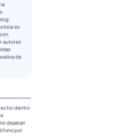
una
és
blog,
oticia es
 con
or autores
vidas
reativa de
 lector dentro
re
 no dejaban
léfono por