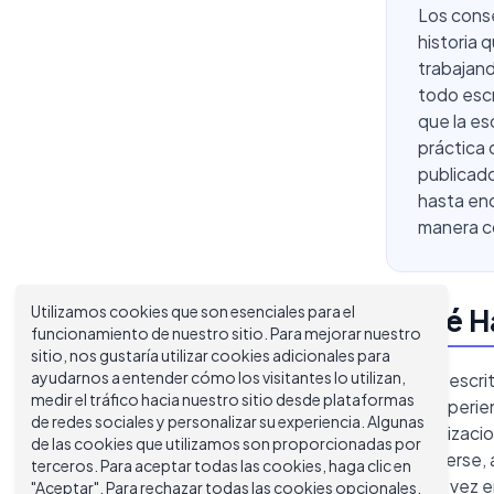
Los conse
historia 
trabajand
todo escr
que la es
práctica 
publicado
hasta enc
manera co
Utilizamos cookies que son esenciales para el
¿Qué Ha
funcionamiento de nuestro sitio. Para mejorar nuestro
sitio, nos gustaría utilizar cookies adicionales para
ayudarnos a entender cómo los visitantes lo utilizan,
La gran escri
medir el tráfico hacia nuestro sitio desde plataformas
de la experie
de redes sociales y personalizar su experiencia. Algunas
generalizacio
de las cookies que utilizamos son proporcionadas por
de moverse, a
terceros. Para aceptar todas las cookies, haga clic en
tercera vez e
"Aceptar". Para rechazar todas las cookies opcionales,