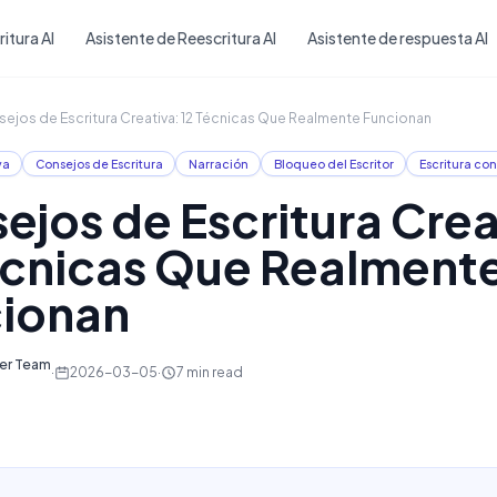
Skip to main content
itura AI
Asistente de Reescritura AI
Asistente de respuesta AI
ejos de Escritura Creativa: 12 Técnicas Que Realmente Funcionan
va
Consejos de Escritura
Narración
Bloqueo del Escritor
Escritura con
ejos de Escritura Crea
écnicas Que Realment
ionan
ter Team
·
2026-03-05
·
7
min read