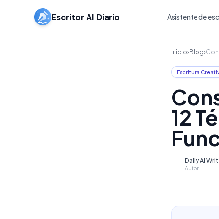
Escritor AI Diario
Asistente de escr
Inicio
›
Blog
›
Cons
Escritura Creati
Cons
12 T
Func
Daily AI Wri
D
Autor