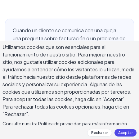
Cuando un cliente se comunica con una queja,
una pregunta sobre facturación o un problema de
entrega, tu respuesta se convierte en una prueba
Utilizamos cookies que son esenciales para el
funcionamiento de nuestro sitio. Para mejorar nuestro
de qué tan bien tu negocio maneja la fricción. Una
sitio, nos gustaría utilizar cookies adicionales para
respuesta de email de servicio al cliente bien
ayudarnos a entender cómo los visitantes lo utilizan, medir
redactada hace más que resolver el problema:
el tráfico hacia nuestro sitio desde plataformas de redes
señala que una persona real leyó el mensaje, lo
sociales y personalizar su experiencia. Algunas de las
tomó en serio y actuó. La mayoría de los equipos
cookies que utilizamos son proporcionadas por terceros.
de soporte conocen bien sus productos pero
Para aceptar todas las cookies, haga clic en "Aceptar".
tienen dificultades con el lenguaje — qué tan
Para rechazar todas las cookies opcionales, haga clic en
formal debe ser el tono, cuándo disculparse
"Rechazar".
versus actuar, y cómo cerrar sin dejar las cosas
Consulte nuestra
Política de privacidad
para más información
abiertas. Esta guía cubre estructura, reglas de
Rechazar
Aceptar
tono y plantillas listas para usar para respuestas