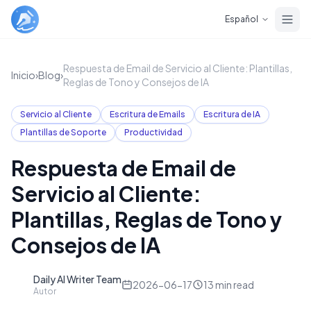
Skip to main content
Español
Respuesta de Email de Servicio al Cliente: Plantillas,
Inicio
›
Blog
›
Reglas de Tono y Consejos de IA
Servicio al Cliente
Escritura de Emails
Escritura de IA
Plantillas de Soporte
Productividad
Respuesta de Email de
Servicio al Cliente:
Plantillas, Reglas de Tono y
Consejos de IA
Daily AI Writer Team
D
2026-06-17
13
min read
Autor