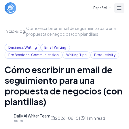
Skip to main content
Español
Cómo escribir un email de seguimiento para una
Inicio
›
Blog
›
propuesta de negocios (con plantillas)
Business Writing
Email Writing
Professional Communication
Writing Tips
Productivity
Cómo escribir un email de
seguimiento para una
propuesta de negocios (con
plantillas)
Daily AI Writer Team
D
2026-06-01
11
min read
Autor