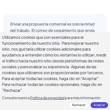
Enviar una propuesta comercial es solo la mitad
del trabajo. El correo de seguimiento que envía
después es a menudo donde el trato realmente
Utilizamos cookies que son esenciales para el
funcionamiento de nuestro sitio. Para mejorar nuestro
avanza. La mayoría de los prospectos están
sitio, nos gustaría utilizar cookies adicionales para
genuinamente ocupados, no ignorándolo, y un
ayudarnos a entender cómo los visitantes lo utilizan, medir
correo de seguimiento bien cronometrado y bien
el tráfico hacia nuestro sitio desde plataformas de redes
escrito para su propuesta mantiene su envío
sociales y personalizar su experiencia. Algunas de las
visible sin crear presión en la relación. Si el timing
cookies que utilizamos son proporcionadas por terceros.
es incorrecto o envía un mensaje que no agrega
Para aceptar todas las cookies, haga clic en "Aceptar".
valor, corre el riesgo de convertir un cliente
Para rechazar todas las cookies opcionales, haga clic en
potencial cálido en uno frío en el momento
"Rechazar".
exacto equivocado. Esta guía cubre cuándo dar
Consulte nuestra
Política de privacidad
para más información
seguimiento a una propuesta de negocios, qué
Rechazar
Aceptar
decir, qué líneas de asunto funcionan, cuántas