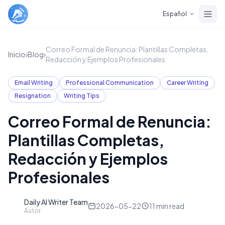
Skip to main content
Español
Correo Formal de Renuncia: Plantillas Completas,
Inicio
›
Blog
›
Redacción y Ejemplos Profesionales
Email Writing
Professional Communication
Career Writing
Resignation
Writing Tips
Correo Formal de Renuncia:
Plantillas Completas,
Redacción y Ejemplos
Profesionales
Daily AI Writer Team
D
2026-05-22
11
min read
Autor