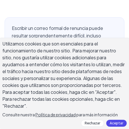
Escribir un correo formal de renuncia puede
resultar sorprendentemente difícil, incluso
cuando sabe que es la decisión correcta. El
Utilizamos cookies que son esenciales para el
funcionamiento de nuestro sitio. Para mejorar nuestro
desafío no es la decisión en sí — es encontrar las
sitio, nos gustaría utilizar cookies adicionales para
palabras adecuadas para irse profesionalmente y
ayudarnos a entender cómo los visitantes lo utilizan, medir
preservar las relaciones que ha construido. Un
el tráfico hacia nuestro sitio desde plataformas de redes
correo formal de renuncia necesita cubrir lo
sociales y personalizar su experiencia. Algunas de las
esencial: su último día de trabajo, un breve
cookies que utilizamos son proporcionadas por terceros.
reconocimiento de su tiempo en la empresa y una
Para aceptar todas las cookies, haga clic en "Aceptar".
oferta para ayudar con la transición. Esta guía le
Para rechazar todas las cookies opcionales, haga clic en
proporciona plantillas completas, redacción
"Rechazar".
probada para diferentes situaciones y un
Consulte nuestra
Política de privacidad
para más información
desglose claro de cada elemento que debe incluir
Rechazar
Aceptar
un correo formal de renuncia profesional.