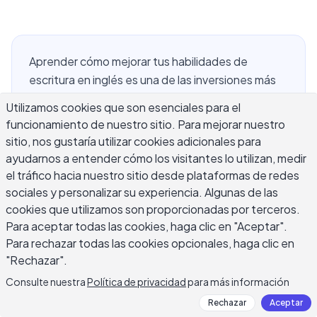
Aprender cómo mejorar tus habilidades de
escritura en inglés es una de las inversiones más
transferibles que puedes hacer en tu carrera y
Utilizamos cookies que son esenciales para el
vida diaria. El inglés escrito fuerte abre puertas:
funcionamiento de nuestro sitio. Para mejorar nuestro
te ayuda a comunicar ideas con precisión,
sitio, nos gustaría utilizar cookies adicionales para
construir credibilidad en entornos profesionales y
ayudarnos a entender cómo los visitantes lo utilizan, medir
conectar con lectores de diferentes culturas. Sin
el tráfico hacia nuestro sitio desde plataformas de redes
embargo, la mayoría de las personas escriben en
sociales y personalizar su experiencia. Algunas de las
inglés sin examinar nunca por qué ciertas
cookies que utilizamos son proporcionadas por terceros.
Para aceptar todas las cookies, haga clic en "Aceptar".
oraciones funcionan y otras no. La mejora
Para rechazar todas las cookies opcionales, haga clic en
proviene de la práctica deliberada, no solo del
"Rechazar".
volumen. Esta guía cubre ocho métodos
específicos que desarrollan tus habilidades de
Consulte nuestra
Política de privacidad
para más información
escritura en inglés sistemáticamente, ya seas un
Rechazar
Aceptar