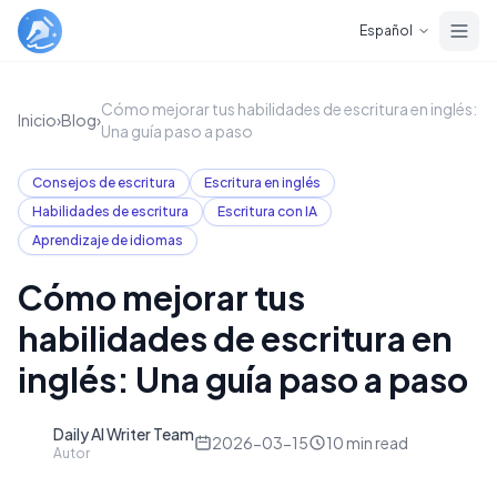
Skip to main content
Español
Cómo mejorar tus habilidades de escritura en inglés:
Inicio
›
Blog
›
Una guía paso a paso
Consejos de escritura
Escritura en inglés
Habilidades de escritura
Escritura con IA
Aprendizaje de idiomas
Cómo mejorar tus
habilidades de escritura en
inglés: Una guía paso a paso
Daily AI Writer Team
D
2026-03-15
10
min read
Autor