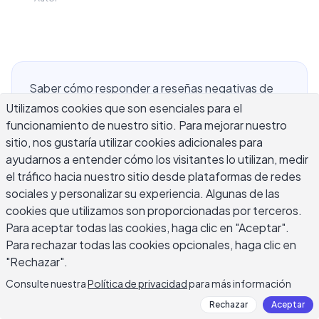
Saber cómo responder a reseñas negativas de
pacientes es uno de los desafíos de
Utilizamos cookies que son esenciales para el
funcionamiento de nuestro sitio. Para mejorar nuestro
comunicación más complicados en la atención
sitio, nos gustaría utilizar cookies adicionales para
médica. A diferencia de las empresas en otras
ayudarnos a entender cómo los visitantes lo utilizan, medir
industrias, las prácticas médicas operan bajo
el tráfico hacia nuestro sitio desde plataformas de redes
HIPAA, que restringe lo que puede reconocer
sociales y personalizar su experiencia. Algunas de las
públicamente sobre la atención, identidad o visita
cookies que utilizamos son proporcionadas por terceros.
de un paciente. Una respuesta imprudente
Para aceptar todas las cookies, haga clic en "Aceptar".
puede exponer información de salud protegida y
Para rechazar todas las cookies opcionales, haga clic en
crear responsabilidad de cumplimiento, incluso
"Rechazar".
cuando su intención era simplemente explicar su
Consulte nuestra
Política de privacidad
para más información
versión de los hechos. Esta guía cubre marcos de
Rechazar
Aceptar
respuesta seguros para HIPAA, plantillas listas