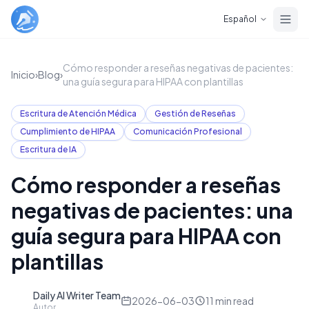
Skip to main content
Español
Cómo responder a reseñas negativas de pacientes:
Inicio
›
Blog
›
una guía segura para HIPAA con plantillas
Escritura de Atención Médica
Gestión de Reseñas
Cumplimiento de HIPAA
Comunicación Profesional
Escritura de IA
Cómo responder a reseñas
negativas de pacientes: una
guía segura para HIPAA con
plantillas
Daily AI Writer Team
D
2026-06-03
11
min read
Autor