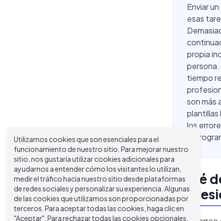
Enviar un
esas tare
Demasiado
continuac
propia in
persona. 
tiempo re
profesion
son más a
plantilla
los error
reprogram
Utilizamos cookies que son esenciales para el
funcionamiento de nuestro sitio. Para mejorar nuestro
sitio, nos gustaría utilizar cookies adicionales para
ayudarnos a entender cómo los visitantes lo utilizan,
¿Qué de
medir el tráfico hacia nuestro sitio desde plataformas
de redes sociales y personalizar su experiencia. Algunas
profesi
de las cookies que utilizamos son proporcionadas por
terceros. Para aceptar todas las cookies, haga clic en
"Aceptar". Para rechazar todas las cookies opcionales,
Cada correo 