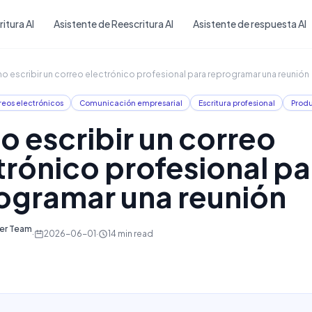
Skip to main content
itura AI
Asistente de Reescritura AI
Asistente de respuesta AI
 escribir un correo electrónico profesional para reprogramar una reunión
reos electrónicos
Comunicación empresarial
Escritura profesional
Produ
 escribir un correo
trónico profesional pa
ogramar una reunión
ter Team
·
2026-06-01
·
14
min read