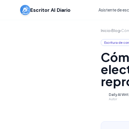
Escritor AI Diario
Asistente de escr
Inicio
›
Blog
›
Cómo
Escritura de cor
Cómo
elec
repr
Daily AI Wri
D
Autor