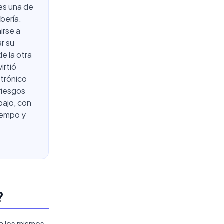
 es una de
bería.
irse a
r su
e la otra
irtió
ctrónico
riesgos
bajo, con
tiempo y
?
a los mismos