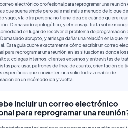
 correo electrónico profesional para reprogramar una reunión
as que suena simple pero sale mal más a menudo de lo que de
 vago, y la otra persona no tiene idea de cuándo quiere reun
ión. Demasiado apologético, y el mensaje trata sobre maneja
comodidad en lugar de resolver el problema de programación d
Demasiado abrupto, y arriesga dañar una relación en la que inv
al. Esta guía cubre exactamente cómo escribir un correo ele
al para reprogramar una reunión en las situaciones donde los 
ltos: colegas internos, clientes externos y entrevistas de tra
s listas para usar, patrones de línea de asunto, orientación de 
es específicos que convierten una solicitud razonable de
ación en un incómodo ida y vuelta.
be incluir un correo electrónico
onal para reprogramar una reunión
electrónico profesional para reprogramar una reunión necesit