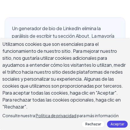
Un generador de bio de LinkedIn elimina la
parálisis de escribir tu sección About. La mayoría
de profesionales encuentran más fácil describir el
Utilizamos cookies que son esenciales para el
funcionamiento de nuestro sitio. Para mejorar nuestro
trabajo de sus colegas que el suyo propio, y el
sitio, nos gustaría utilizar cookies adicionales para
cuadro vacío del perfil de LinkedIn es donde esa
ayudarnos a entender cómo los visitantes lo utilizan, medir
dificultad se muestra con más claridad. Un
el tráfico hacia nuestro sitio desde plataformas de redes
generador de bio de LinkedIn te proporciona un
sociales y personalizar su experiencia. Algunas de las
punto de partida estructurado: describe tu rol,
cookies que utilizamos son proporcionadas por terceros.
experiencia y objetivos, y la IA produce múltiples
Para aceptar todas las cookies, haga clic en "Aceptar".
borradores de la sección About en segundos.
Para rechazar todas las cookies opcionales, haga clic en
Esta guía cubre cómo funcionan estas
"Rechazar".
herramientas, qué entradas producen las bios de
Consulte nuestra
Política de privacidad
para más información
LinkedIn más fuertes, cómo escribir un titular que
Rechazar
Aceptar
aparezca en búsquedas de reclutadores, y cómo