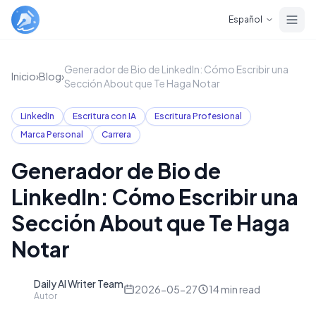
Skip to main content
Español
Generador de Bio de LinkedIn: Cómo Escribir una
Inicio
›
Blog
›
Sección About que Te Haga Notar
LinkedIn
Escritura con IA
Escritura Profesional
Marca Personal
Carrera
Generador de Bio de
LinkedIn: Cómo Escribir una
Sección About que Te Haga
Notar
Daily AI Writer Team
D
2026-05-27
14
min read
Autor