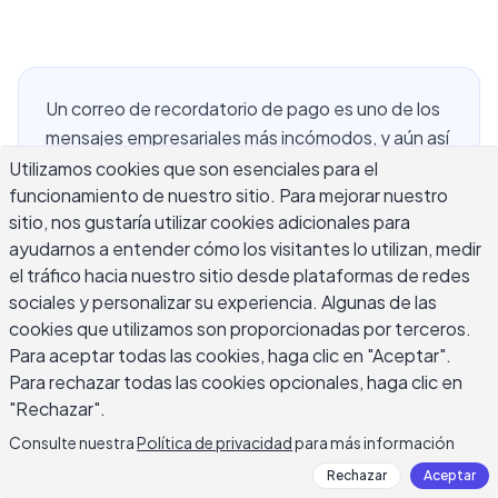
Un correo de recordatorio de pago es uno de los
mensajes empresariales más incómodos, y aún así
la mayoría de los recordatorios de facturas
Utilizamos cookies que son esenciales para el
funcionamiento de nuestro sitio. Para mejorar nuestro
vencidas fallan no por la situación sino por cómo
sitio, nos gustaría utilizar cookies adicionales para
se escriben. Cobrar a tiempo es fundamental
ayudarnos a entender cómo los visitantes lo utilizan, medir
para el flujo de caja, y el correo correcto puede
el tráfico hacia nuestro sitio desde plataformas de redes
recuperar un saldo pendiente sin dañar la relación
sociales y personalizar su experiencia. Algunas de las
con el cliente. Esta guía cubre plantillas de
cookies que utilizamos son proporcionadas por terceros.
recordatorios de pago educados para cada
Para aceptar todas las cookies, haga clic en "Aceptar".
etapa, desde un empujoncito amistoso hasta un
Para rechazar todas las cookies opcionales, haga clic en
aviso final formal, junto con líneas de asunto que
"Rechazar".
se abren, pautas de cronograma y los errores más
Consulte nuestra
Política de privacidad
para más información
comunes que hacen estos correos más difíciles
Rechazar
Aceptar
de enviar y más lentos para obtener resultados.