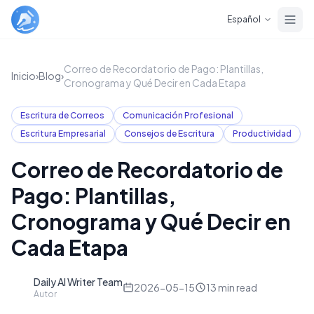
Skip to main content
Español
Correo de Recordatorio de Pago: Plantillas,
Inicio
›
Blog
›
Cronograma y Qué Decir en Cada Etapa
Escritura de Correos
Comunicación Profesional
Escritura Empresarial
Consejos de Escritura
Productividad
Correo de Recordatorio de
Pago: Plantillas,
Cronograma y Qué Decir en
Cada Etapa
Daily AI Writer Team
D
2026-05-15
13
min read
Autor