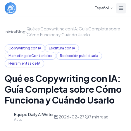
Skip to main content
Español
Qué es Copywriting con IA: Guía Completa sobre
Inicio
›
Blog
›
Cómo Funciona y Cuándo Usarlo
Copywriting con IA
Escritura con IA
Marketing de Contenidos
Redacción publicitaria
Herramientas de IA
Qué es Copywriting con IA:
Guía Completa sobre Cómo
Funciona y Cuándo Usarlo
Equipo Daily AI Writer
D
2026-02-27
7
min read
Autor