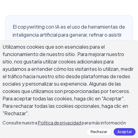
El copywriting con IA es el uso de herramientas de
inteligencia artificial para generar, refinar o asistir
en la producción de contenido persuasivo —
Utilizamos cookies que son esenciales para el
incluyendo anuncios, páginas de destino,
funcionamiento de nuestro sitio. Para mejorar nuestro
campañas de correo electrónico, publicaciones
sitio, nos gustaría utilizar cookies adicionales para
sociales y descripciones de productos. Lo que
ayudarnos a entender cómo los visitantes lo utilizan, medir
fue una vez un experimento de nicho se ha
el tráfico hacia nuestro sitio desde plataformas de redes
convertido en parte establecida de cómo
sociales y personalizar su experiencia. Algunas de las
trabajan equipos de contenido, creadores
cookies que utilizamos son proporcionadas por terceros.
Para aceptar todas las cookies, haga clic en "Aceptar".
independientes y especialistas en marketing. La
Para rechazar todas las cookies opcionales, haga clic en
tecnología ha mejorado lo suficientemente rápido
"Rechazar".
como para que el texto generado por IA pueda
pasar por escritura humana en muchos contextos,
Consulte nuestra
Política de privacidad
para más información
lo que plantea preguntas prácticas: ¿cuándo
Rechazar
Aceptar